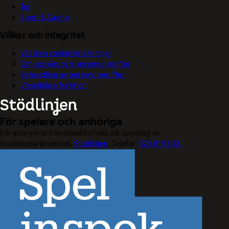
Tur
Sport & Casino
Villkor och integritet
Välj dina cookieinställningar
Om cookies och personuppgifter
Behandling av personuppgifter
Visselblåsarfunktion
För spelare och anhöriga
För anonym och kostnadsfri hjälp på uppdrag av
Socialdepartementet.
Stödlinjen
. Telefon
020-81 91 00.