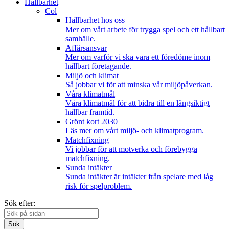
Hållbarhet
Col
Hållbarhet hos oss
Mer om vårt arbete för trygga spel och ett hållbart
samhälle.
Affärsansvar
Mer om varför vi ska vara ett föredöme inom
hållbart företagande.
Miljö och klimat
Så jobbar vi för att minska vår miljöpåverkan.
Våra klimatmål
Våra klimatmål för att bidra till en långsiktigt
hållbar framtid.
Grönt kort 2030
Läs mer om vårt miljö- och klimatprogram.
Matchfixning
Vi jobbar för att motverka och förebygga
matchfixning.
Sunda intäkter
Sunda intäkter är intäkter från spelare med låg
risk för spelproblem.
Sök efter:
Sök