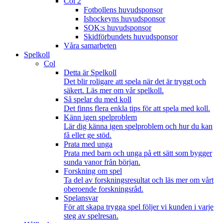
Col 2
Fotbollens huvudsponsor
Ishockeyns huvudsponsor
SOK:s huvudsponsor
Skidförbundets huvudsponsor
Våra samarbeten
Spelkoll
Col
Detta är Spelkoll
Det blir roligare att spela när det är tryggt och
säkert. Läs mer om vår spelkoll.
Så spelar du med koll
Det finns flera enkla tips för att spela med koll.
Känn igen spelproblem
Lär dig känna igen spelproblem och hur du kan
få eller ge stöd.
Prata med unga
Prata med barn och unga på ett sätt som bygger
sunda vanor från början.
Forskning om spel
Ta del av forskningsresultat och läs mer om vårt
oberoende forskningsråd.
Spelansvar
För att skapa trygga spel följer vi kunden i varje
steg av spelresan.