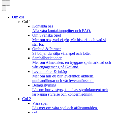
Om oss
Col 1
Kontakta oss
Alla våra kontaktuppgifter och FAQ.
Om Svenska Spel
Mer om oss, vad vi gör, vår historia och vad vi
står för.
Ombud & Partner
Så börjar du sälja våra spel och lotter.
Samhällsrelationer
Mer om Almedalen, en tryggare spelmarknad och
vårt engagemang på Gotland.
Leverantörer & inköp
Mer om hur du blir leverantör, aktuella
upphandlingar och vår leverantörskod.
Bolagsstyrning
Läs om hur vi styrs, ta del av styrdokument och
lär känna styrelse och koncernledning.
Col 2
Våra spel
Läs mer om våra spel och affärsområden.
col