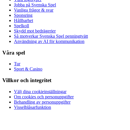
Jobba på Svenska Spel
Vanliga frågor & svar
Sponsring
Hållbarhet
Spelkoll
Skydd mot bedrägerier
Så motverkar Svenska Spel penningtvätt
Användning av AI för kommunikation
Våra spel
Tur
Sport & Casino
Villkor och integritet
Välj dina cookieinställningar
Om cookies och personuppgifter
Behandling av personuppgifter
Visselblåsarfunktion