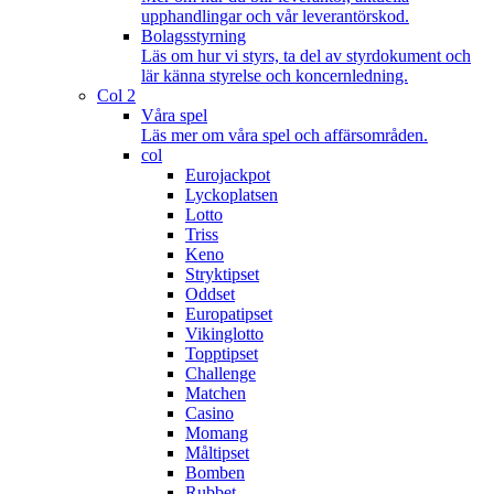
upphandlingar och vår leverantörskod.
Bolagsstyrning
Läs om hur vi styrs, ta del av styrdokument och
lär känna styrelse och koncernledning.
Col 2
Våra spel
Läs mer om våra spel och affärsområden.
col
Eurojackpot
Lyckoplatsen
Lotto
Triss
Keno
Stryktipset
Oddset
Europatipset
Vikinglotto
Topptipset
Challenge
Matchen
Casino
Momang
Måltipset
Bomben
Rubbet