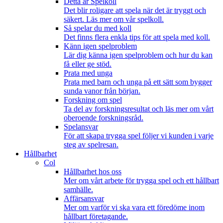
Detta är Spelkoll
Det blir roligare att spela när det är tryggt och
säkert. Läs mer om vår spelkoll.
Så spelar du med koll
Det finns flera enkla tips för att spela med koll.
Känn igen spelproblem
Lär dig känna igen spelproblem och hur du kan
få eller ge stöd.
Prata med unga
Prata med barn och unga på ett sätt som bygger
sunda vanor från början.
Forskning om spel
Ta del av forskningsresultat och läs mer om vårt
oberoende forskningsråd.
Spelansvar
För att skapa trygga spel följer vi kunden i varje
steg av spelresan.
Hållbarhet
Col
Hållbarhet hos oss
Mer om vårt arbete för trygga spel och ett hållbart
samhälle.
Affärsansvar
Mer om varför vi ska vara ett föredöme inom
hållbart företagande.