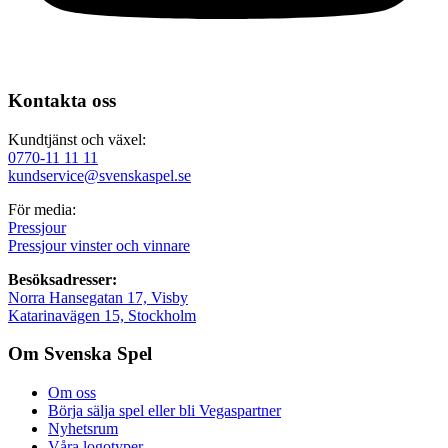
Kontakta oss
Kundtjänst och växel:
0770-11 11 11
kundservice@svenskaspel.se
För media:
Pressjour
Pressjour vinster och vinnare
Besöksadresser:
Norra Hansegatan 17, Visby
Katarinavägen 15, Stockholm
Om Svenska Spel
Om oss
Börja sälja spel eller bli Vegaspartner
Nyhetsrum
Våra logotyper