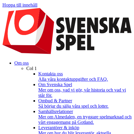
Hoppa till innehåll
Om oss
Col 1
Kontakta oss
Alla våra kontaktuppgifter och FAQ.
Om Svenska Spel
Mer om oss, vad vi gör, vår historia och vad vi
står för.
Ombud & Partner
Så börjar du sälja våra spel och lotter.
Samhällsrelationer
Mer om Almedalen, en tryggare spelmarknad och
vårt engagemang på Gotland.
Leverantörer & inköp
Mer om hur du blir leverantör, aktuella