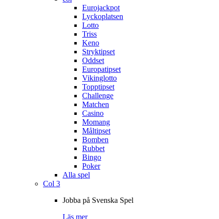
Eurojackpot
Lyckoplatsen
Lotto
Triss
Keno
Stryktipset
Oddset
Europatipset
Vikinglotto
Topptipset
Challenge
Matchen
Casino
Momang
Måltipset
Bomben
Rubbet
Bingo
Poker
Alla spel
Col 3
Jobba på Svenska Spel
Läs mer