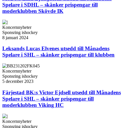
Spelare i SDHL – skänker prispengar till
moderklubben Skövde IK
Koncernnyheter
Sponsring ishockey
8 januari 2024
Leksands Lucas Elvenes utsedd till Månadens
Spelare i SHL – skänker prispengar till klubben
Koncernnyheter
Sponsring ishockey
5 december 2023
Färjestad BK:s Victor Ejdsell utsedd till Månadens
Spelare i SHL – skänker prispengar till
moderklubben Viking HC
Koncernnyheter
Sponsring ishockey