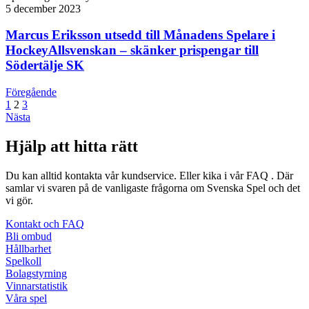
5 december 2023
Marcus Eriksson utsedd till Månadens Spelare i
HockeyAllsvenskan – skänker prispengar till
Södertälje SK
Föregående
1
2
3
Nästa
Hjälp att hitta rätt
Du kan alltid kontakta vår kundservice. Eller kika i vår FAQ . Där
samlar vi svaren på de vanligaste frågorna om Svenska Spel och det
vi gör.
Kontakt och FAQ
Bli ombud
Hållbarhet
Spelkoll
Bolagstyrning
Vinnarstatistik
Våra spel