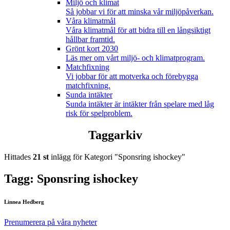
Miljö och klimat
Så jobbar vi för att minska vår miljöpåverkan.
Våra klimatmål
Våra klimatmål för att bidra till en långsiktigt
hållbar framtid.
Grönt kort 2030
Läs mer om vårt miljö- och klimatprogram.
Matchfixning
Vi jobbar för att motverka och förebygga
matchfixning.
Sunda intäkter
Sunda intäkter är intäkter från spelare med låg
risk för spelproblem.
Taggarkiv
Hittades
21 st
inlägg för Kategori "Sponsring ishockey"
Tagg: Sponsring ishockey
Linnea Hedberg
Prenumerera på våra nyheter