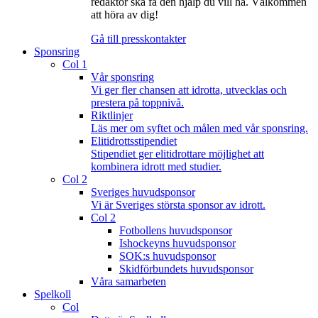
redaktör ska få den hjälp du vill ha. Välkommen
att höra av dig!
Gå till presskontakter
Sponsring
Col 1
Vår sponsring
Vi ger fler chansen att idrotta, utvecklas och
prestera på toppnivå.
Riktlinjer
Läs mer om syftet och målen med vår sponsring.
Elitidrottsstipendiet
Stipendiet ger elitidrottare möjlighet att
kombinera idrott med studier.
Col 2
Sveriges huvudsponsor
Vi är Sveriges största sponsor av idrott.
Col 2
Fotbollens huvudsponsor
Ishockeyns huvudsponsor
SOK:s huvudsponsor
Skidförbundets huvudsponsor
Våra samarbeten
Spelkoll
Col