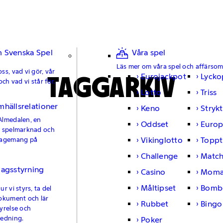
 Svenska Spel
Våra spel
Läs mer om våra spel och affärso
ss, vad vi gör, vår
TAGGARKIV
Eurojackpot
Lycko
och vad vi står för.
Lotto
Triss
mhällsrelationer
Keno
Strykt
Almedalen, en
Oddset
Europ
e spelmarknad och
Vikinglotto
Toppt
gagemang på
Challenge
Matc
lagsstyrning
Casino
Moma
Måltipset
Bomb
r vi styrs, ta del
okument och lär
Rubbet
Bingo
yrelse och
ledning.
Poker