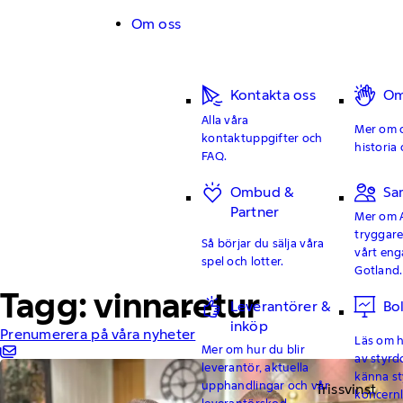
Hoppa till innehåll
Om oss
Kontakta oss
Om
Alla våra
Mer om o
kontaktuppgifter och
historia 
FAQ.
Ombud &
Sa
Partner
Mer om 
tryggar
Så börjar du sälja våra
vårt en
spel och lotter.
Gotland.
Tagg: vinnaretur
Leverantörer &
Bo
inköp
Prenumerera på våra nyheter
Läs om hu
Mer om hur du blir
av styrd
leverantör, aktuella
känna st
upphandlingar och vår
Trissvinst
koncern
leverantörskod.