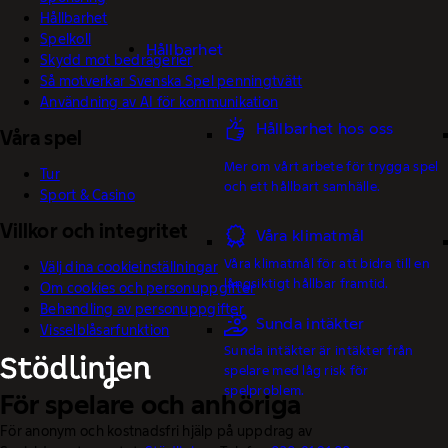
Hållbarhet
Spelkoll
Hållbarhet
Skydd mot bedrägerier
Så motverkar Svenska Spel penningtvätt
Användning av AI för kommunikation
Hållbarhet hos oss
Våra spel
Mer om vårt arbete för trygga spel
Tur
och ett hållbart samhälle.
Sport & Casino
Villkor och integritet
Våra klimatmål
Våra klimatmål för att bidra till en
Välj dina cookieinställningar
långsiktigt hållbar framtid.
Om cookies och personuppgifter
Behandling av personuppgifter
Sunda intäkter
Visselblåsarfunktion
Sunda intäkter är intäkter från
spelare med låg risk för
spelproblem.
För spelare och anhöriga
För anonym och kostnadsfri hjälp på uppdrag av