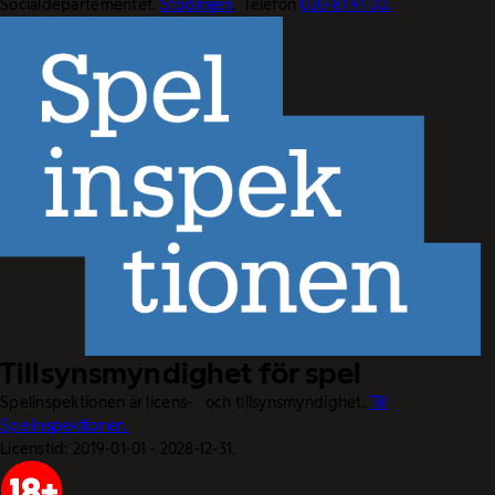
Socialdepartementet.
Stödlinjen
. Telefon
020-81 91 00.
Tillsynsmyndighet för spel
Spelinspektionen är licens- och tillsynsmyndighet.
Till
Spelinspektionen.
Licenstid: 2019-01-01 - 2028-12-31.