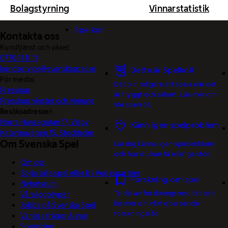
Bolagstyrning
Vinnarstatistik
Spelkoll
Kontakta oss
Kundtjänst och växel:
0770-11 11 11
kundservice@svenskaspel.se
Detta är Spelkoll
För media:
Det blir roligare att spela när det
Pressjour
är tryggt och säkert. Läs mer om
Pressjour vinster och vinnare
vår spelkoll.
Besöksadresser:
Norra Hansegatan 17, Visby
Känn igen spelproblem
Katarinavägen 15, Stockholm
Om Svenska Spel
Lär dig känna igen spelproblem
och hur du kan få eller ge stöd.
Om oss
Börja sälja spel eller bli Vegaspartner
Forskning om spel
Nyhetsrum
Ta del av forskningsresultat och
Våra logotyper
läs mer om vårt oberoende
Jobba på Svenska Spel
forskningsråd.
Vanliga frågor & svar
Sponsring