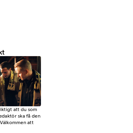
kt
viktigt att du som
redaktör ska få den
a. Välkommen att