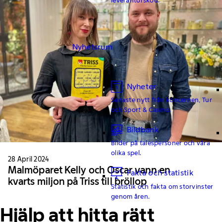
Nyhetsrum
Nyheter
Senaste nytt från koncernen, Tur
och Sport & Casino.
Bildbank
Bilder på talespersoner och våra
olika spel.
28 April 2024
Malmöparet Kelly och Oscar vann en
Fakta och statistik
kvarts miljon på Triss till bröllop
Statistik och fakta om storvinster
genom åren.
Hjälp att hitta rätt