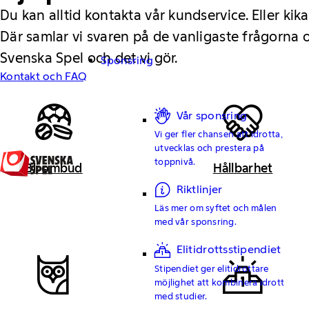
Du kan alltid kontakta vår kundservice. Eller kika
Där samlar vi svaren på de vanligaste frågorna
Svenska Spel och det vi gör.
Sponsring
Kontakt och FAQ
Vår sponsring
Vi ger fler chansen att idrotta,
utvecklas och prestera på
toppnivå.
Bli ombud
Hållbarhet
Riktlinjer
Läs mer om syftet och målen
med vår sponsring.
Elitidrottsstipendiet
Stipendiet ger elitidrottare
möjlighet att kombinera idrott
med studier.