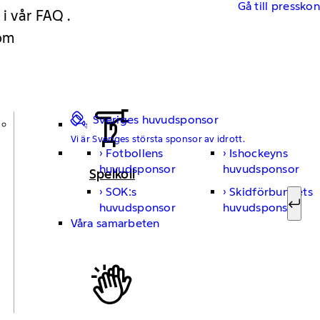
Gå till pressko
 i vår FAQ .
 om
Sveriges huvudsponsor
Vi är Sveriges största sponsor av idrott.
Fotbollens
Ishockeyns
Sök ef
huvudsponsor
huvudsponsor
Spelkoll
SOK:s
Skidförbundets
huvudsponsor
huvudsponsor
Sök
Våra samarbeten