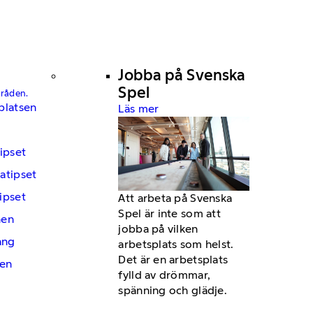
Jobba på Svenska
Spel
mråden.
platsen
Läs mer
ipset
atipset
ipset
Att arbeta på Svenska
Spel är inte som att
hen
jobba på vilken
ng
arbetsplats som helst.
Det är en arbetsplats
en
fylld av drömmar,
spänning och glädje.