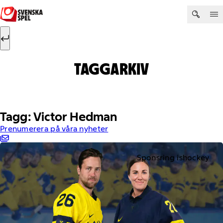
Hoppa till innehåll
Sök efter:
Sök
TAGGARKIV
Tagg: Victor Hedman
Prenumerera på våra nyheter
Sponsring ishockey