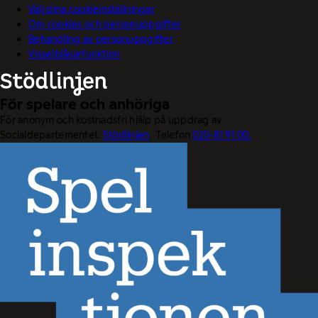
Välj dina cookieinställningar
Om cookies och personuppgifter
Behandling av personuppgifter
Visselblåsarfunktion
För spelare och anhöriga
För anonym och kostnadsfri hjälp på uppdrag av
Socialdepartementet.
Stödlinjen
. Telefon
020-81 91 00.