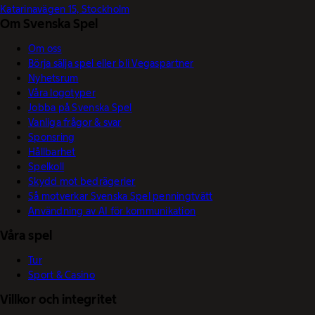
Katarinavägen 15, Stockholm
Om Svenska Spel
Om oss
Börja sälja spel eller bli Vegaspartner
Nyhetsrum
Våra logotyper
Jobba på Svenska Spel
Vanliga frågor & svar
Sponsring
Hållbarhet
Spelkoll
Skydd mot bedrägerier
Så motverkar Svenska Spel penningtvätt
Användning av AI för kommunikation
Våra spel
Tur
Sport & Casino
Villkor och integritet