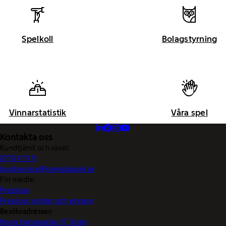
Spelkoll
Bolagstyrning
Vinnarstatistik
Våra spel
Kontakta oss
Kundtjänst och växel:
0770-11 11 11
kundservice@svenskaspel.se
För media:
Pressjour
Pressjour vinster och vinnare
Besöksadresser:
Norra Hansegatan 17, Visby