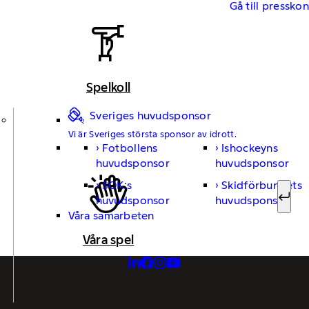
Gå till pressko
Spelkoll
Sveriges huvudsponsor
Vi är Sveriges största sponsor av idrott.
Fotbollens
Ishockeyns
Sök ef
huvudsponsor
huvudsponsor
SOK:s
Skidförbundets
huvudsponsor
huvudsponsor
Sök
Våra samarbeten
Våra spel