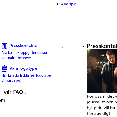
Alla spel
Presskonta
Presskontakter
Alla kontaktuppgifter du som
journalist behöver.
Våra logotyper
Här kan du ladda ner logotyper
till våra spel.
 i vår FAQ .
För oss är det 
 om
journalist och 
hjälp du vill h
höra av dig!