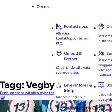
Hoppa till innehåll
Om oss
Kontakta oss
Om
Alla våra
Mer om o
kontaktuppgifter och
historia 
FAQ.
Ombud &
Sa
Partner
Mer om 
tryggar
Så börjar du sälja våra
vårt en
spel och lotter.
Gotland.
Tagg: Vegby
Leverantörer &
Bo
inköp
Prenumerera på våra nyheter
Läs om hu
Mer om hur du blir
av styrd
leverantör, aktuella
känna st
upphandlingar och vår
Nyheter Sport & Casino
koncern
leverantörskod.