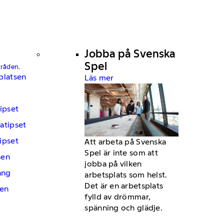
Jobba på Svenska
Spel
mråden.
platsen
Läs mer
ipset
atipset
ipset
Att arbeta på Svenska
Spel är inte som att
hen
jobba på vilken
ng
arbetsplats som helst.
Det är en arbetsplats
en
fylld av drömmar,
spänning och glädje.