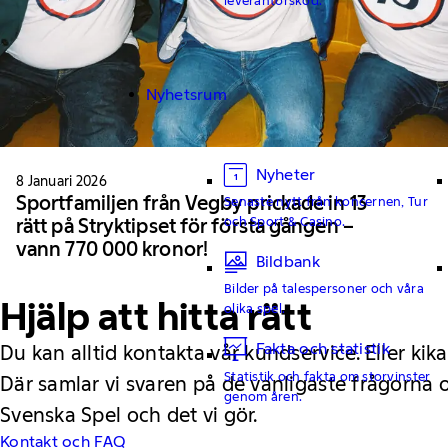
Nyhetsrum
Nyheter
8 Januari 2026
Sportfamiljen från Vegby prickade in 13
Senaste nytt från koncernen, Tur
och Sport & Casino.
rätt på Stryktipset för första gången –
vann 770 000 kronor!
Bildbank
Bilder på talespersoner och våra
Hjälp att hitta rätt
olika spel.
Fakta och statistik
Du kan alltid kontakta vår kundservice. Eller kika
Statistik och fakta om storvinster
Där samlar vi svaren på de vanligaste frågorna
genom åren.
Svenska Spel och det vi gör.
Kontakt och FAQ