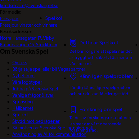
kundservice@svenskaspel.se
För media:
Spelkoll
Pressjour
Pressjour vinster och vinnare
Besöksadresser:
Norra Hansegatan 17, Visby
Detta är Spelkoll
Katarinavägen 15, Stockholm
Om Svenska Spel
Det blir roligare att spela när det
är tryggt och säkert. Läs mer om
Om oss
vår spelkoll.
Börja sälja spel eller bli Vegaspartner
Nyhetsrum
Känn igen spelproblem
Våra logotyper
Lär dig känna igen spelproblem
Jobba på Svenska Spel
och hur du kan få eller ge stöd.
Vanliga frågor & svar
Sponsring
Hållbarhet
Forskning om spel
Spelkoll
Ta del av forskningsresultat och
Skydd mot bedrägerier
läs mer om vårt oberoende
Så motverkar Svenska Spel penningtvätt
forskningsråd.
Användning av AI för kommunikation