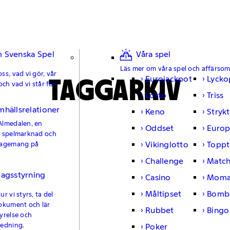
 Svenska Spel
Våra spel
Läs mer om våra spel och affärso
ss, vad vi gör, vår
TAGGARKIV
Eurojackpot
Lycko
och vad vi står för.
Lotto
Triss
mhällsrelationer
Keno
Strykt
Almedalen, en
Oddset
Europ
e spelmarknad och
Vikinglotto
Toppt
gagemang på
Challenge
Matc
lagsstyrning
Casino
Moma
Måltipset
Bomb
r vi styrs, ta del
okument och lär
Rubbet
Bingo
yrelse och
ledning.
Poker