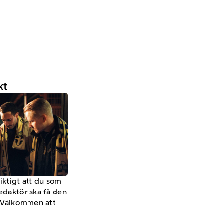
kt
viktigt att du som
redaktör ska få den
a. Välkommen att