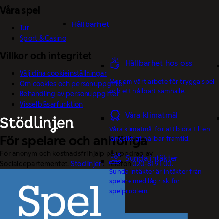
Våra spel
Hållbarhet
Tur
Sport & Casino
Villkor och integritet
Hållbarhet hos oss
Välj dina cookieinställningar
Mer om vårt arbete för trygga spel
Om cookies och personuppgifter
och ett hållbart samhälle.
Behandling av personuppgifter
Visselblåsarfunktion
Våra klimatmål
Våra klimatmål för att bidra till en
För spelare och anhöriga
långsiktigt hållbar framtid.
För anonym och kostnadsfri hjälp på uppdrag av
Sunda intäkter
Socialdepartementet.
Stödlinjen
. Telefon
020-81 91 00.
Sunda intäkter är intäkter från
spelare med låg risk för
spelproblem.