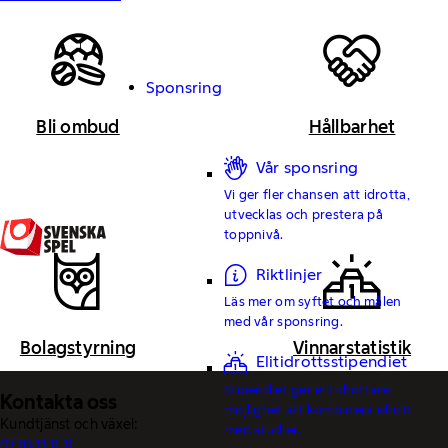
Sponsring
Bli ombud
Hållbarhet
Vår sponsring
Vi ger fler chansen att idrotta,
utvecklas och prestera på
toppnivå.
Riktlinjer
Läs mer om syftet och målen
med vår sponsring.
Bolagstyrning
Vinnarstatistik
Elitidrottsstipendiet
Stipendiet ger elitidrottare
Kontakta oss
möjlighet att kombinera idrott
Kundtjänst och växel:
med studier.
0770-11 11 11