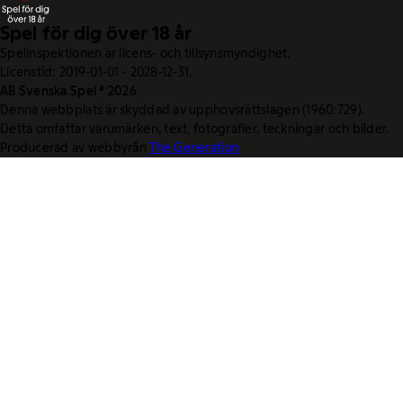
Spel för dig över 18 år
Spelinspektionen är licens- och tillsynsmyndighet.
Licenstid: 2019-01-01 - 2028-12-31.
AB Svenska Spel © 2026
Denna webbplats är skyddad av upphovsrättslagen (1960:729).
Detta omfattar varumärken, text, fotografier, teckningar och bilder.
Producerad av webbyrån
The Generation