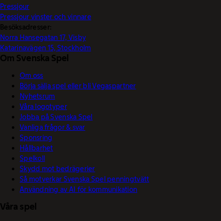
Pressjour
Pressjour vinster och vinnare
Besöksadresser:
Norra Hansegatan 17, Visby
Katarinavägen 15, Stockholm
Om Svenska Spel
Om oss
Börja sälja spel eller bli Vegaspartner
Nyhetsrum
Våra logotyper
Jobba på Svenska Spel
Vanliga frågor & svar
Sponsring
Hållbarhet
Spelkoll
Skydd mot bedrägerier
Så motverkar Svenska Spel penningtvätt
Användning av AI för kommunikation
Våra spel