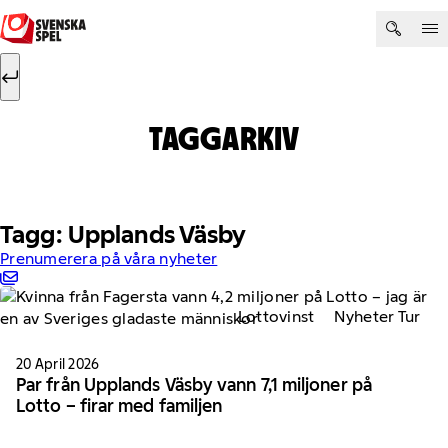
Hoppa till innehåll
Sök efter:
Sök
TAGGARKIV
Tagg: Upplands Väsby
Prenumerera på våra nyheter
Lottovinst
Nyheter Tur
20 April 2026
Par från Upplands Väsby vann 7,1 miljoner på
Lotto – firar med familjen