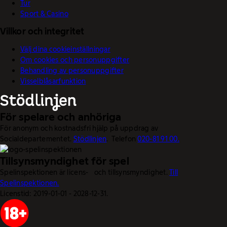
Tur
Sport & Casino
Villkor och integritet
Välj dina cookieinställningar
Om cookies och personuppgifter
Behandling av personuppgifter
Visselblåsarfunktion
För spelare och anhöriga
För anonym och kostnadsfri hjälp på uppdrag av
Socialdepartementet.
Stödlinjen
. Telefon
020-81 91 00.
Tillsynsmyndighet för spel
Spelinspektionen är licens- och tillsynsmyndighet.
Till
Spelinspektionen.
Licenstid: 2019-01-01 - 2028-12-31.