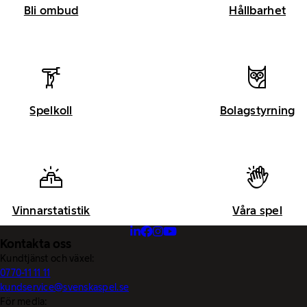
Bli ombud
Hållbarhet
Spelkoll
Bolagstyrning
Vinnarstatistik
Våra spel
Kontakta oss
Kundtjänst och växel:
0770-11 11 11
kundservice@svenskaspel.se
För media: