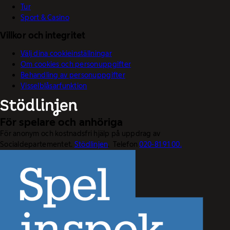
Tur
Sport & Casino
Villkor och integritet
Välj dina cookieinställningar
Om cookies och personuppgifter
Behandling av personuppgifter
Visselblåsarfunktion
För spelare och anhöriga
För anonym och kostnadsfri hjälp på uppdrag av
Socialdepartementet.
Stödlinjen
. Telefon
020-81 91 00.