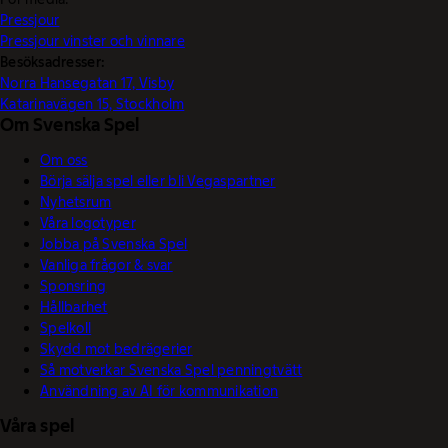
Pressjour
Pressjour vinster och vinnare
Besöksadresser:
Norra Hansegatan 17, Visby
Katarinavägen 15, Stockholm
Om Svenska Spel
Om oss
Börja sälja spel eller bli Vegaspartner
Nyhetsrum
Våra logotyper
Jobba på Svenska Spel
Vanliga frågor & svar
Sponsring
Hållbarhet
Spelkoll
Skydd mot bedrägerier
Så motverkar Svenska Spel penningtvätt
Användning av AI för kommunikation
Våra spel