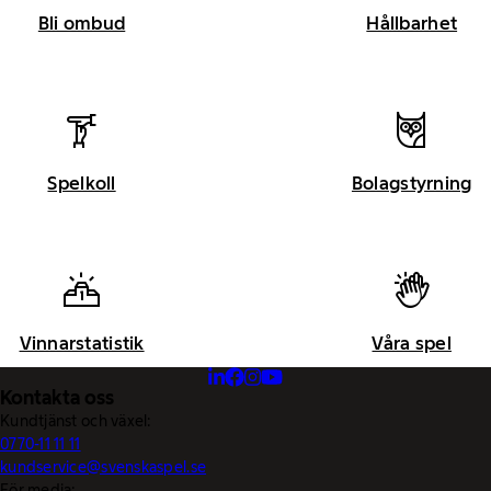
Bli ombud
Hållbarhet
Spelkoll
Bolagstyrning
Vinnarstatistik
Våra spel
Kontakta oss
Kundtjänst och växel:
0770-11 11 11
kundservice@svenskaspel.se
För media: