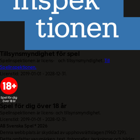
Tillsynsmyndighet för spel
Spelinspektionen är licens- och tillsynsmyndighet.
Till
Spelinspektionen.
Licenstid: 2019-01-01 - 2028-12-31.
Spel för dig över 18 år
Spelinspektionen är licens- och tillsynsmyndighet.
Licenstid: 2019-01-01 - 2028-12-31.
AB Svenska Spel © 2026
Denna webbplats är skyddad av upphovsrättslagen (1960:729).
Detta omfattar varumärken, text, fotografier, teckningar och bilder.