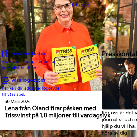
Alla spel
Presskonta
Presskontakter
Alla kontaktuppgifter du som
journalist behöver.
Våra logotyper
Här kan du ladda ner logotyper
till våra spel.
30 Mars 2024
Lena från Öland firar påsken med
För oss är det 
Trissvinst på 1,8 miljoner till vardagslyx
journalist och 
hjälp du vill h
höra av dig!