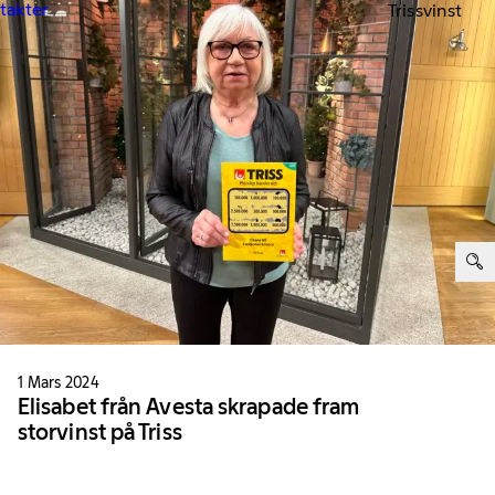
ntakter
Trissvinst
ter:
1 Mars 2024
Elisabet från Avesta skrapade fram
storvinst på Triss