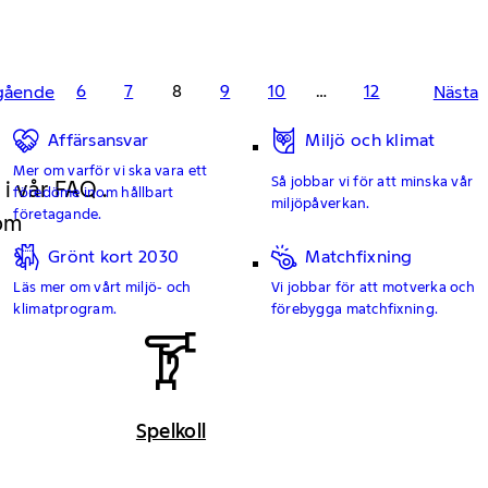
6
7
8
9
10
…
12
gående
Nästa
Affärsansvar
Miljö och klimat
Mer om varför vi ska vara ett
Så jobbar vi för att minska vår
 i vår FAQ .
föredöme inom hållbart
miljöpåverkan.
företagande.
 om
Grönt kort 2030
Matchfixning
Läs mer om vårt miljö- och
Vi jobbar för att motverka och
klimatprogram.
förebygga matchfixning.
Spelkoll