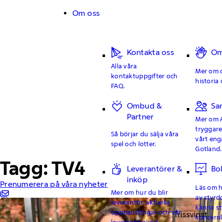
Hoppa till innehåll
Om oss
Kontakta oss
Om
Alla våra
Mer om o
kontaktuppgifter och
historia 
FAQ.
Ombud &
Sa
Partner
Mer om 
tryggar
Så börjar du sälja våra
vårt en
spel och lotter.
Gotland.
Tagg: TV4
Leverantörer &
Bo
inköp
Prenumerera på våra nyheter
Läs om hu
Mer om hur du blir
av styrd
leverantör, aktuella
känna st
upphandlingar och vår
Trissvinst
koncern
leverantörskod.