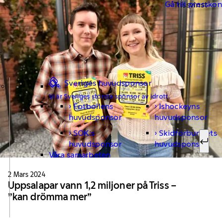
Gå till pressko
Trissvinst
Sveriges huvudsponsor
Vi är Sveriges största sponsor av idrott.
Fotbollens
Ishockeyns
Sök ef
huvudsponsor
huvudsponsor
SOK:s
Skidförbundets
huvudsponsor
huvudsponsor
Sök
Våra samarbeten
2 Mars 2024
Uppsalapar vann 1,2 miljoner på Triss –
”kan drömma mer”