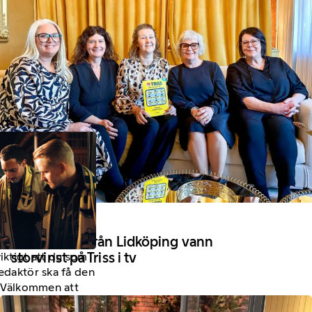
kt
8 Mars 2024
Väninnorna från Lidköping vann
storvinst på Triss i tv
viktigt att du som
redaktör ska få den
a. Välkommen att