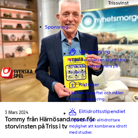
Trissvinst
Sponsring
Vår sponsring
Vi ger fler chansen att idrotta,
utvecklas och prestera på
toppnivå.
Riktlinjer
Läs mer om syftet och målen
med vår sponsring.
Elitidrottsstipendiet
3 Mars 2024
Tommy från Härnösand reser för
Stipendiet ger elitidrottare
storvinsten på Triss i tv
möjlighet att kombinera idrott
med studier.