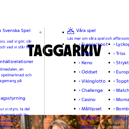
 Svenska Spel
Våra spel
Läs mer om våra spel och affärso
ss, vad vi gör, vår
TAGGARKIV
Eurojackpot
Lycko
och vad vi står för.
Lotto
Triss
mhällsrelationer
Keno
Strykt
Almedalen, en
Oddset
Europ
e spelmarknad och
Vikinglotto
Toppt
gagemang på
Challenge
Matc
lagsstyrning
Casino
Moma
Måltipset
Bomb
r vi styrs, ta del
okument och lär
Rubbet
Bingo
yrelse och
Trissvinst
ledning.
Poker