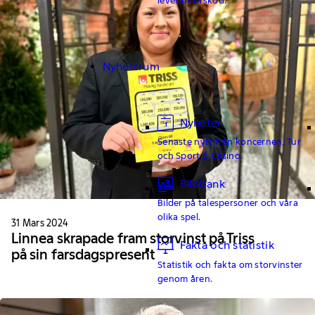
Nyhetsrum
Nyheter
Senaste nytt från koncernen, Tur
och Sport & Casino.
Bildbank
Bilder på talespersoner och våra
olika spel.
31 Mars 2024
Linnea skrapade fram storvinst på Triss
Fakta och statistik
på sin farsdagspresent
Statistik och fakta om storvinster
genom åren.