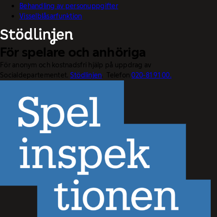
Behandling av personuppgifter
Visselblåsarfunktion
För spelare och anhöriga
För anonym och kostnadsfri hjälp på uppdrag av
Socialdepartementet.
Stödlinjen
. Telefon
020-81 91 00.