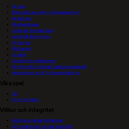
Om oss
Börja sälja spel eller bli Vegaspartner
Nyhetsrum
Våra logotyper
Jobba på Svenska Spel
Vanliga frågor & svar
Sponsring
Hållbarhet
Spelkoll
Skydd mot bedrägerier
Så motverkar Svenska Spel penningtvätt
Användning av AI för kommunikation
Våra spel
Tur
Sport & Casino
Villkor och integritet
Välj dina cookieinställningar
Om cookies och personuppgifter