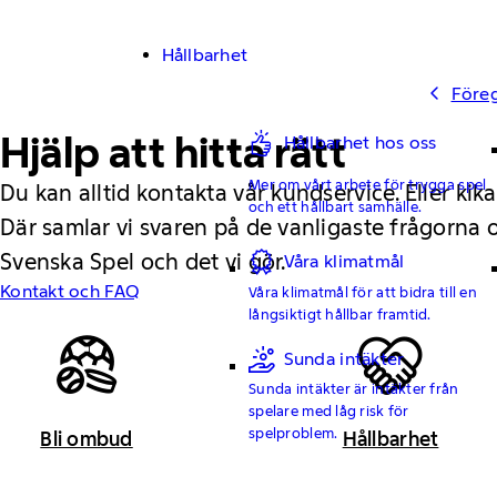
Hållbarhet
Före
Hjälp att hitta rätt
Hållbarhet hos oss
Mer om vårt arbete för trygga spel
Du kan alltid kontakta vår kundservice. Eller kika
och ett hållbart samhälle.
Där samlar vi svaren på de vanligaste frågorna
Svenska Spel och det vi gör.
Våra klimatmål
Kontakt och FAQ
Våra klimatmål för att bidra till en
långsiktigt hållbar framtid.
Sunda intäkter
Sunda intäkter är intäkter från
spelare med låg risk för
spelproblem.
Bli ombud
Hållbarhet