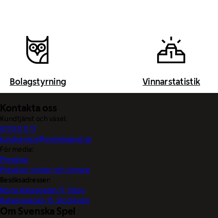
Bolagstyrning
Vinnarstatistik
Kontakta oss
Kundtjänst och växel:
0770-11 11 11
kundservice@svenskaspel.se
För media:
Pressjour
Pressjour vinster och vinnare
Besöksadresser:
Norra Hansegatan 17, Visby
Katarinavägen 15, Stockholm
Om Svenska Spel