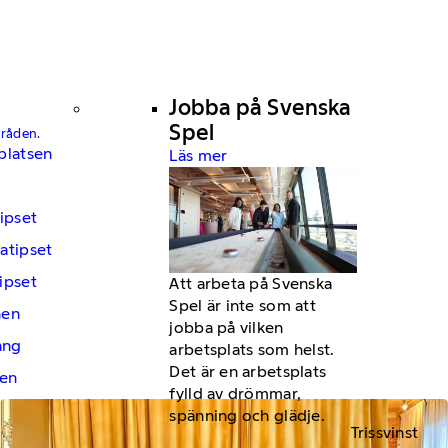
Jobba på Svenska
Spel
mråden.
platsen
Läs mer
ipset
atipset
ipset
Att arbeta på Svenska
Spel är inte som att
hen
jobba på vilken
ng
arbetsplats som helst.
Det är en arbetsplats
en
fylld av drömmar,
spänning och glädje.
Trissvinst