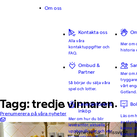
Hoppa till innehåll
Om oss
Kontakta oss
Om
Alla våra
Mer om o
kontaktuppgifter och
historia 
FAQ.
Ombud &
Sa
Partner
Mer om 
tryggar
Så börjar du sälja våra
vårt en
spel och lotter.
Gotland.
Tagg: tredje vinnaren
Leverantörer &
Bo
inköp
Prenumerera på våra nyheter
Läs om hu
Mer om hur du blir
av styrd
leverantör, aktuella
känna st
upphandlingar och vår
Nyheter Tur
Trissvinst
koncern
leverantörskod.