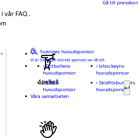
Gå till pressko
 i vår FAQ .
 om
Sveriges huvudsponsor
Vi är Sveriges största sponsor av idrott.
Fotbollens
Ishockeyns
Sök ef
huvudsponsor
huvudsponsor
Spelkoll
SOK:s
Skidförbundets
huvudsponsor
huvudsponsor
Sök
Våra samarbeten