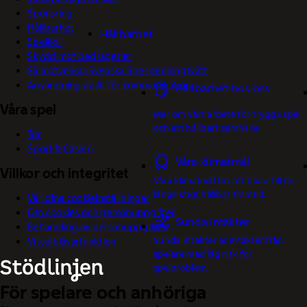
Sponsring
Hållbarhet
Hållbarhet
Spelkoll
Skydd mot bedrägerier
Så motverkar Svenska Spel penningtvätt
Användning av AI för kommunikation
Hållbarhet hos oss
Våra spel
Mer om vårt arbete för trygga spel
och ett hållbart samhälle.
Tur
Sport & Casino
Våra klimatmål
Villkor och integritet
Våra klimatmål för att bidra till en
långsiktigt hållbar framtid.
Välj dina cookieinställningar
Om cookies och personuppgifter
Sunda intäkter
Behandling av personuppgifter
Sunda intäkter är intäkter från
Visselblåsarfunktion
spelare med låg risk för
spelproblem.
För spelare och anhöriga