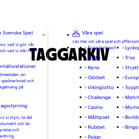
 Svenska Spel
Våra spel
Läs mer om våra spel och affärso
ss, vad vi gör, vår
TAGGARKIV
Eurojackpot
Lycko
och vad vi står för.
Lotto
Triss
mhällsrelationer
Keno
Strykt
Almedalen, en
Oddset
Europ
e spelmarknad och
Vikinglotto
Toppt
gagemang på
Challenge
Matc
lagsstyrning
Casino
Moma
Måltipset
Bomb
r vi styrs, ta del
okument och lär
Rubbet
Bingo
yrelse och
ledning.
Poker