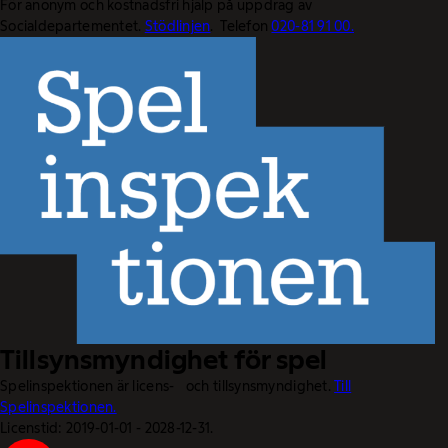
För anonym och kostnadsfri hjälp på uppdrag av
Socialdepartementet.
Stödlinjen
. Telefon
020-81 91 00.
Tillsynsmyndighet för spel
Spelinspektionen är licens- och tillsynsmyndighet.
Till
Spelinspektionen.
Licenstid: 2019-01-01 - 2028-12-31.