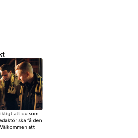
kt
viktigt att du som
redaktör ska få den
a. Välkommen att