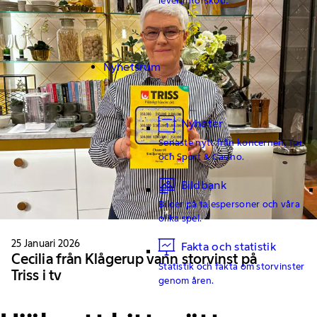
Nyhetsrum
Nyheter
Senaste nytt från koncernen, Tur
och Sport & Casino.
Bildbank
Bilder på talespersoner och våra
olika spel.
25 Januari 2026
Fakta och statistik
Cecilia från Klågerup vann storvinst på
Statistik och fakta om storvinster
Triss i tv
genom åren.