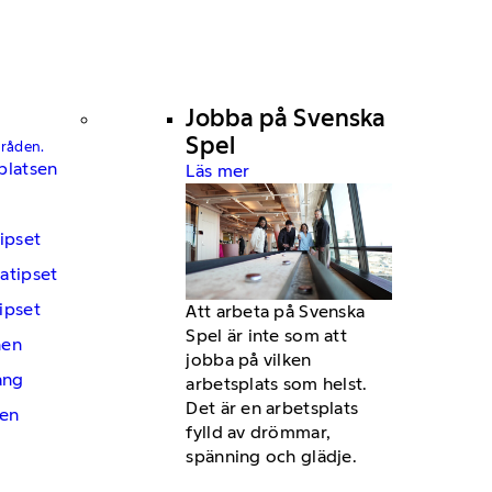
Jobba på Svenska
Spel
mråden.
platsen
Läs mer
ipset
atipset
ipset
Att arbeta på Svenska
Spel är inte som att
hen
jobba på vilken
ng
arbetsplats som helst.
Det är en arbetsplats
en
fylld av drömmar,
spänning och glädje.