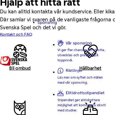
Hjälp att hitta rätt
Du kan alltid kontakta vår kundservice. Eller kika
Där samlar vi svaren på de vanligaste frågorna
Sponsring
Svenska Spel och det vi gör.
Kontakt och FAQ
Vår sponsring
Vi ger fler chansen att idrotta,
utvecklas och prestera på
toppnivå.
Bli ombud
Hållbarhet
Riktlinjer
Läs mer om syftet och målen
med vår sponsring.
Elitidrottsstipendiet
Stipendiet ger elitidrottare
möjlighet att kombinera idrott
med studier.