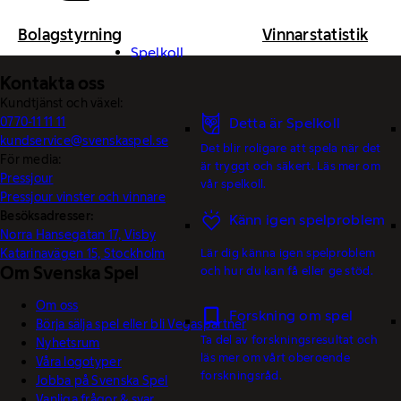
Bolagstyrning
Vinnarstatistik
Spelkoll
Kontakta oss
Kundtjänst och växel:
0770-11 11 11
Detta är Spelkoll
kundservice@svenskaspel.se
Det blir roligare att spela när det
För media:
är tryggt och säkert. Läs mer om
Pressjour
vår spelkoll.
Pressjour vinster och vinnare
Besöksadresser:
Känn igen spelproblem
Norra Hansegatan 17, Visby
Katarinavägen 15, Stockholm
Lär dig känna igen spelproblem
Om Svenska Spel
och hur du kan få eller ge stöd.
Om oss
Forskning om spel
Börja sälja spel eller bli Vegaspartner
Ta del av forskningsresultat och
Nyhetsrum
läs mer om vårt oberoende
Våra logotyper
forskningsråd.
Jobba på Svenska Spel
Vanliga frågor & svar