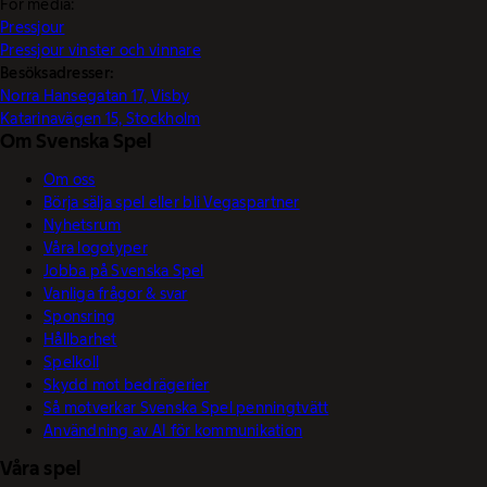
För media:
Pressjour
Pressjour vinster och vinnare
Besöksadresser:
Norra Hansegatan 17, Visby
Katarinavägen 15, Stockholm
Om Svenska Spel
Om oss
Börja sälja spel eller bli Vegaspartner
Nyhetsrum
Våra logotyper
Jobba på Svenska Spel
Vanliga frågor & svar
Sponsring
Hållbarhet
Spelkoll
Skydd mot bedrägerier
Så motverkar Svenska Spel penningtvätt
Användning av AI för kommunikation
Våra spel