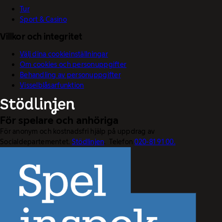
Tur
Sport & Casino
Villkor och integritet
Välj dina cookieinställningar
Om cookies och personuppgifter
Behandling av personuppgifter
Visselblåsarfunktion
För spelare och anhöriga
För anonym och kostnadsfri hjälp på uppdrag av
Socialdepartementet.
Stödlinjen
. Telefon
020-81 91 00.