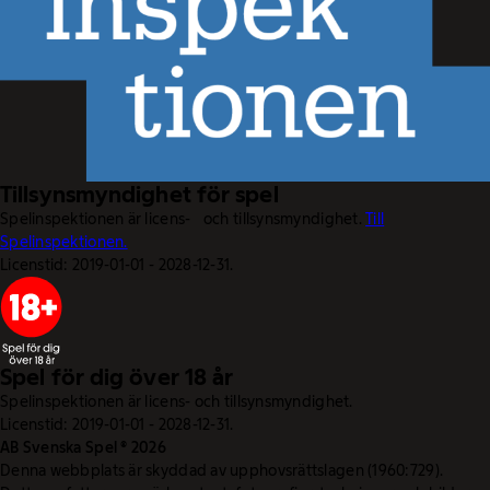
Tillsynsmyndighet för spel
Spelinspektionen är licens- och tillsynsmyndighet.
Till
Spelinspektionen.
Licenstid: 2019-01-01 - 2028-12-31.
Spel för dig över 18 år
Spelinspektionen är licens- och tillsynsmyndighet.
Licenstid: 2019-01-01 - 2028-12-31.
AB Svenska Spel © 2026
Denna webbplats är skyddad av upphovsrättslagen (1960:729).