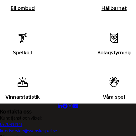
Bli ombud
Hållbarhet
Spelkoll
Bolagstyrning
Vinnarstatistik
Våra spel
Kontakta oss
Kundtjänst och växel:
0770-11 11 11
kundservice@svenskaspel.se