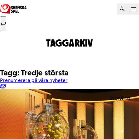
Hoppa till innehåll
Sök efter:
Sök
TAGGARKIV
Tagg: Tredje största
Prenumerera på våra nyheter
Storvinst