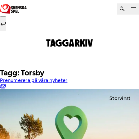
Hoppa till innehåll
Sök efter:
Sök
TAGGARKIV
Tagg: Torsby
Prenumerera på våra nyheter
Storvinst