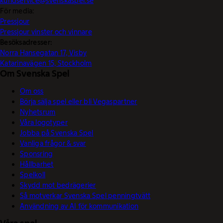
kundservice@svenskaspel.se
För media:
Pressjour
Pressjour vinster och vinnare
Besöksadresser:
Norra Hansegatan 17, Visby
Katarinavägen 15, Stockholm
Om Svenska Spel
Om oss
Börja sälja spel eller bli Vegaspartner
Nyhetsrum
Våra logotyper
Jobba på Svenska Spel
Vanliga frågor & svar
Sponsring
Hållbarhet
Spelkoll
Skydd mot bedrägerier
Så motverkar Svenska Spel penningtvätt
Användning av AI för kommunikation