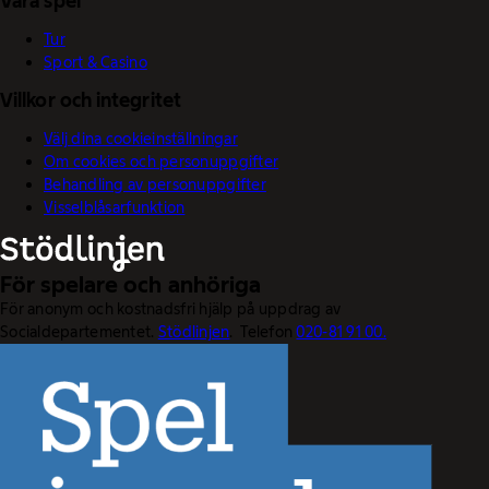
Våra spel
Tur
Sport & Casino
Villkor och integritet
Välj dina cookieinställningar
Om cookies och personuppgifter
Behandling av personuppgifter
Visselblåsarfunktion
För spelare och anhöriga
För anonym och kostnadsfri hjälp på uppdrag av
Socialdepartementet.
Stödlinjen
. Telefon
020-81 91 00.