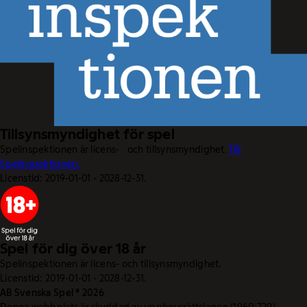
Tillsynsmyndighet för spel
Spelinspektionen är licens- och tillsynsmyndighet.
Till
Spelinspektionen.
Licenstid: 2019-01-01 - 2028-12-31.
Spel för dig över 18 år
Spelinspektionen är licens- och tillsynsmyndighet.
Licenstid: 2019-01-01 - 2028-12-31.
AB Svenska Spel © 2026
Denna webbplats är skyddad av upphovsrättslagen (1960:729).