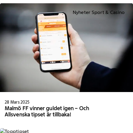
Nyheter Sport & Casino
28 Mars 2025
Malmö FF vinner guldet igen – Och
Allsvenska tipset är tillbaka!