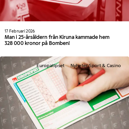
17 Februari 2026
Man i 25-årsåldern från Kiruna kammade hem
328 000 kronor på Bomben!
Europatipset
Nyheter Sport & Casino