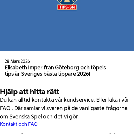
28 Mars 2026
Elisabeth Imper från Göteborg och töpels
tips är Sveriges bästa tippare 2026!
Hjälp att hitta rätt
Du kan alltid kontakta vår kundservice. Eller kika i vår
FAQ . Där samlar vi svaren på de vanligaste frågorna
om Svenska Spel och det vi gör.
Kontakt och FAQ