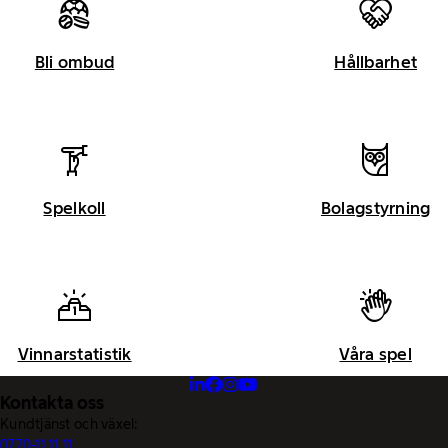
Bli ombud
Hållbarhet
Spelkoll
Bolagstyrning
Vinnarstatistik
Våra spel
Kontakta oss
Kundtjänst och växel:
0770-11 11 11