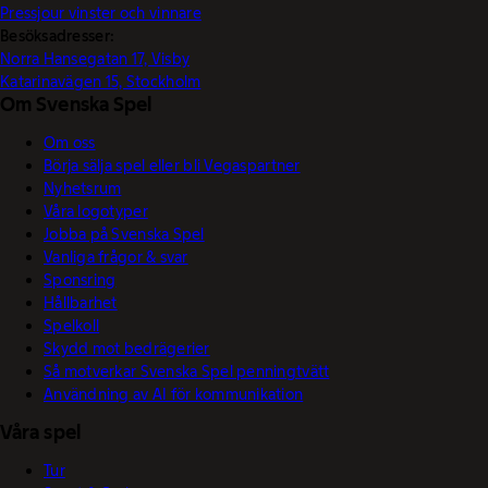
Pressjour vinster och vinnare
Besöksadresser:
Norra Hansegatan 17, Visby
Katarinavägen 15, Stockholm
Om Svenska Spel
Om oss
Börja sälja spel eller bli Vegaspartner
Nyhetsrum
Våra logotyper
Jobba på Svenska Spel
Vanliga frågor & svar
Sponsring
Hållbarhet
Spelkoll
Skydd mot bedrägerier
Så motverkar Svenska Spel penningtvätt
Användning av AI för kommunikation
Våra spel
Tur