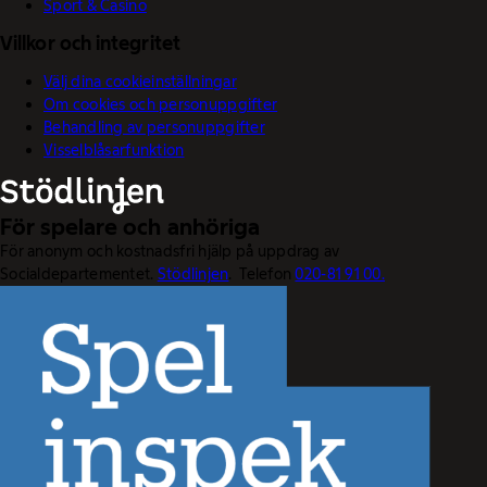
Sport & Casino
Villkor och integritet
Välj dina cookieinställningar
Om cookies och personuppgifter
Behandling av personuppgifter
Visselblåsarfunktion
För spelare och anhöriga
För anonym och kostnadsfri hjälp på uppdrag av
Socialdepartementet.
Stödlinjen
. Telefon
020-81 91 00.