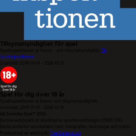
Tillsynsmyndighet för spel
Spelinspektionen är licens- och tillsynsmyndighet.
Till
Spelinspektionen.
Licenstid: 2019-01-01 - 2028-12-31.
Spel för dig över 18 år
Spelinspektionen är licens- och tillsynsmyndighet.
Licenstid: 2019-01-01 - 2028-12-31.
AB Svenska Spel © 2026
Denna webbplats är skyddad av upphovsrättslagen (1960:729).
Detta omfattar varumärken, text, fotografier, teckningar och bilder.
Producerad av webbyrån
The Generation