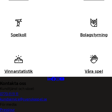
Spelkoll
Bolagstyrning
Vinnarstatistik
Våra spel
Kontakta oss
Kundtjänst och växel:
0770-11 11 11
kundservice@svenskaspel.se
För media:
Pressjour