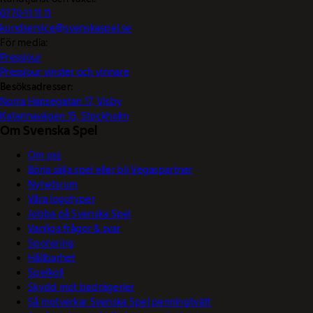
0770-11 11 11
kundservice@svenskaspel.se
För media:
Pressjour
Pressjour vinster och vinnare
Besöksadresser:
Norra Hansegatan 17, Visby
Katarinavägen 15, Stockholm
Om Svenska Spel
Om oss
Börja sälja spel eller bli Vegaspartner
Nyhetsrum
Våra logotyper
Jobba på Svenska Spel
Vanliga frågor & svar
Sponsring
Hållbarhet
Spelkoll
Skydd mot bedrägerier
Så motverkar Svenska Spel penningtvätt