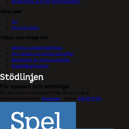
Användning av AI för kommunikation
Våra spel
Tur
Sport & Casino
Villkor och integritet
Välj dina cookieinställningar
Om cookies och personuppgifter
Behandling av personuppgifter
Visselblåsarfunktion
För spelare och anhöriga
För anonym och kostnadsfri hjälp på uppdrag av
Socialdepartementet.
Stödlinjen
. Telefon
020-81 91 00.