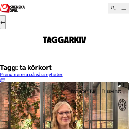
Hoppa till innehåll
Sök efter:
Sök
TAGGARKIV
Tagg: ta körkort
Prenumerera på våra nyheter
Nyheter Tur
Trissvinst