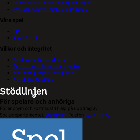
Så motverkar Svenska Spel penningtvätt
Användning av AI för kommunikation
Våra spel
Tur
Sport & Casino
Villkor och integritet
Välj dina cookieinställningar
Om cookies och personuppgifter
Behandling av personuppgifter
Visselblåsarfunktion
För spelare och anhöriga
För anonym och kostnadsfri hjälp på uppdrag av
Socialdepartementet.
Stödlinjen
. Telefon
020-81 91 00.