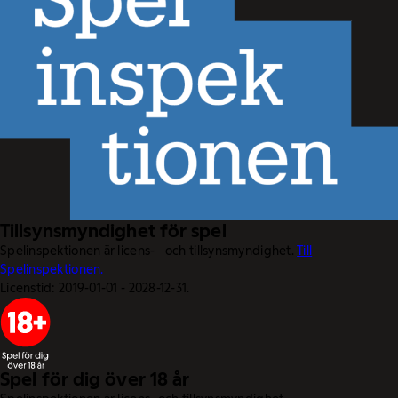
Tillsynsmyndighet för spel
Spelinspektionen är licens- och tillsynsmyndighet.
Till
Spelinspektionen.
Licenstid: 2019-01-01 - 2028-12-31.
Spel för dig över 18 år