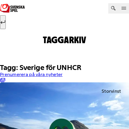
Hoppa till innehåll
Sök efter:
Sök
TAGGARKIV
Tagg: Sverige för UNHCR
Prenumerera på våra nyheter
Storvinst