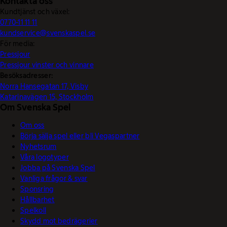
Kontakta oss
Kundtjänst och växel:
0770-11 11 11
kundservice@svenskaspel.se
För media:
Pressjour
Pressjour vinster och vinnare
Besöksadresser:
Norra Hansegatan 17, Visby
Katarinavägen 15, Stockholm
Om Svenska Spel
Om oss
Börja sälja spel eller bli Vegaspartner
Nyhetsrum
Våra logotyper
Jobba på Svenska Spel
Vanliga frågor & svar
Sponsring
Hållbarhet
Spelkoll
Skydd mot bedrägerier