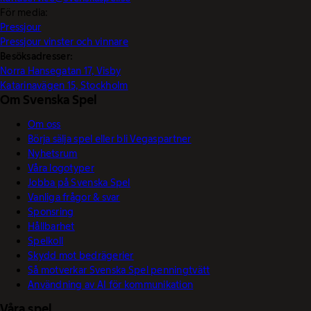
För media:
Pressjour
Pressjour vinster och vinnare
Besöksadresser:
Norra Hansegatan 17, Visby
Katarinavägen 15, Stockholm
Om Svenska Spel
Om oss
Börja sälja spel eller bli Vegaspartner
Nyhetsrum
Våra logotyper
Jobba på Svenska Spel
Vanliga frågor & svar
Sponsring
Hållbarhet
Spelkoll
Skydd mot bedrägerier
Så motverkar Svenska Spel penningtvätt
Användning av AI för kommunikation
Våra spel