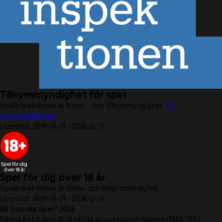
Tillsynsmyndighet för spel
Spelinspektionen är licens- och tillsynsmyndighet.
Till
Spelinspektionen.
Licenstid: 2019-01-01 - 2028-12-31.
Spel för dig över 18 år
Spelinspektionen är licens- och tillsynsmyndighet.
Licenstid: 2019-01-01 - 2028-12-31.
AB Svenska Spel © 2026
Denna webbplats är skyddad av upphovsrättslagen (1960:729).