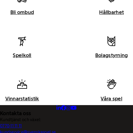
Bli ombud
Hållbarhet
Spelkoll
Bolagstyrning
Vinnarstatistik
Våra spel
Kontakta oss
Kundtjänst och växel:
0770-11 11 11
kundservice@svenskaspel.se