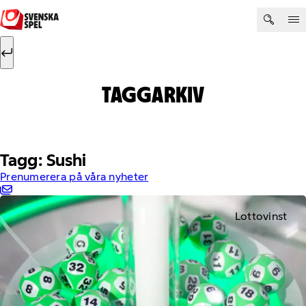
Hoppa till innehåll
Sök efter:
Sök
TAGGARKIV
Tagg: Sushi
Prenumerera på våra nyheter
Lottovinst