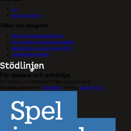
Tur
Sport & Casino
Villkor och integritet
Välj dina cookieinställningar
Om cookies och personuppgifter
Behandling av personuppgifter
Visselblåsarfunktion
För spelare och anhöriga
För anonym och kostnadsfri hjälp på uppdrag av
Socialdepartementet.
Stödlinjen
. Telefon
020-81 91 00.