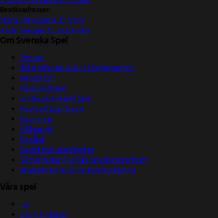
Besöksadresser:
Norra Hansegatan 17, Visby
Katarinavägen 15, Stockholm
Om Svenska Spel
Om oss
Börja sälja spel eller bli Vegaspartner
Nyhetsrum
Våra logotyper
Jobba på Svenska Spel
Vanliga frågor & svar
Sponsring
Hållbarhet
Spelkoll
Skydd mot bedrägerier
Så motverkar Svenska Spel penningtvätt
Användning av AI för kommunikation
Våra spel
Tur
Sport & Casino