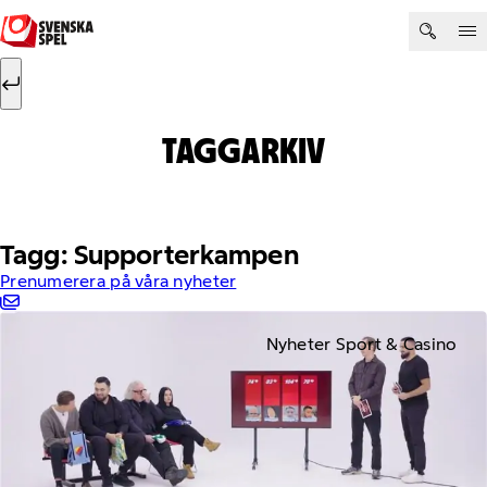
Hoppa till innehåll
Sök efter:
Sök
TAGGARKIV
Tagg: Supporterkampen
Prenumerera på våra nyheter
Nyheter Sport & Casino