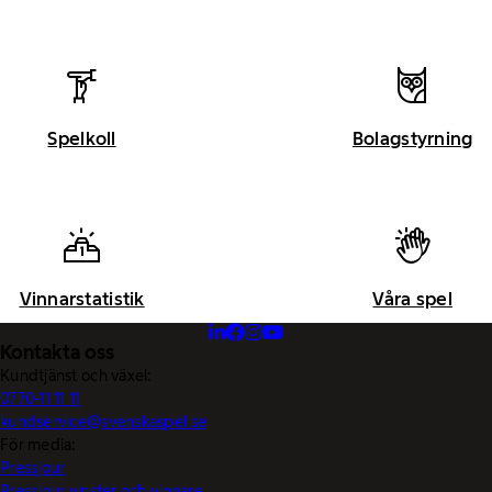
Spelkoll
Bolagstyrning
Vinnarstatistik
Våra spel
Kontakta oss
Kundtjänst och växel:
0770-11 11 11
kundservice@svenskaspel.se
För media:
Pressjour
Pressjour vinster och vinnare