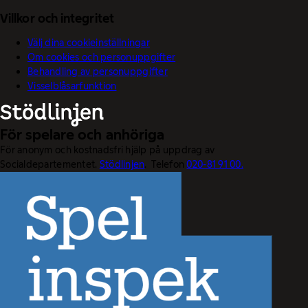
Villkor och integritet
Välj dina cookieinställningar
Om cookies och personuppgifter
Behandling av personuppgifter
Visselblåsarfunktion
För spelare och anhöriga
För anonym och kostnadsfri hjälp på uppdrag av
Socialdepartementet.
Stödlinjen
. Telefon
020-81 91 00.