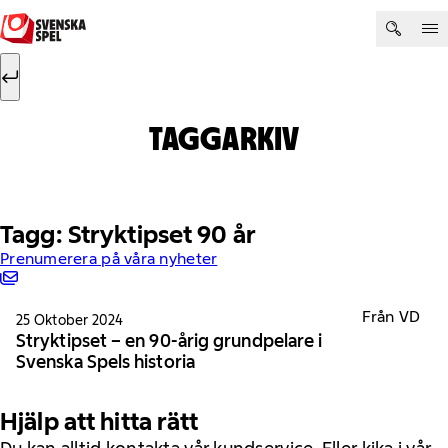
Hoppa till innehåll
Sök efter:
Sök
TAGGARKIV
Tagg: Stryktipset 90 år
Prenumerera på våra nyheter
Från VD
25 Oktober 2024
Stryktipset – en 90-årig grundpelare i
Svenska Spels historia
Hjälp att hitta rätt