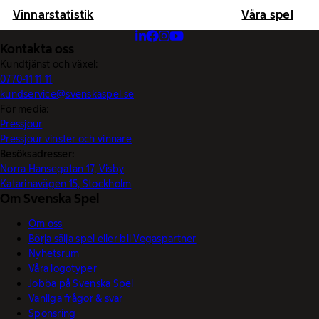
Vinnarstatistik
Våra spel
Kontakta oss
Kundtjänst och växel:
0770-11 11 11
kundservice@svenskaspel.se
För media:
Pressjour
Pressjour vinster och vinnare
Besöksadresser:
Norra Hansegatan 17, Visby
Katarinavägen 15, Stockholm
Om Svenska Spel
Om oss
Börja sälja spel eller bli Vegaspartner
Nyhetsrum
Våra logotyper
Jobba på Svenska Spel
Vanliga frågor & svar
Sponsring