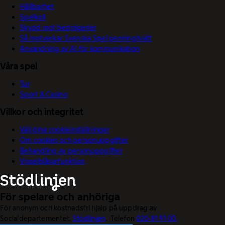
Hållbarhet
Spelkoll
Skydd mot bedrägerier
Så motverkar Svenska Spel penningtvätt
Användning av AI för kommunikation
Våra spel
Tur
Sport & Casino
Villkor och integritet
Välj dina cookieinställningar
Om cookies och personuppgifter
Behandling av personuppgifter
Visselblåsarfunktion
För spelare och anhöriga
För anonym och kostnadsfri hjälp på uppdrag av
Socialdepartementet.
Stödlinjen
. Telefon
020-81 91 00.