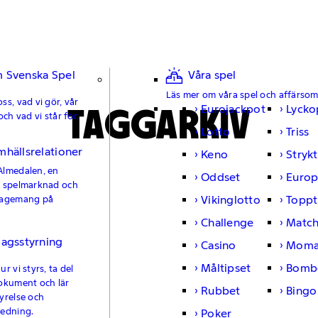
 Svenska Spel
Våra spel
Läs mer om våra spel och affärso
ss, vad vi gör, vår
TAGGARKIV
Eurojackpot
Lycko
och vad vi står för.
Lotto
Triss
mhällsrelationer
Keno
Strykt
Almedalen, en
Oddset
Europ
e spelmarknad och
Vikinglotto
Toppt
gagemang på
Challenge
Matc
lagsstyrning
Casino
Moma
Måltipset
Bomb
r vi styrs, ta del
okument och lär
Rubbet
Bingo
yrelse och
ledning.
Poker