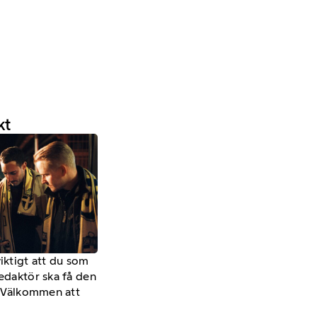
kt
viktigt att du som
redaktör ska få den
a. Välkommen att