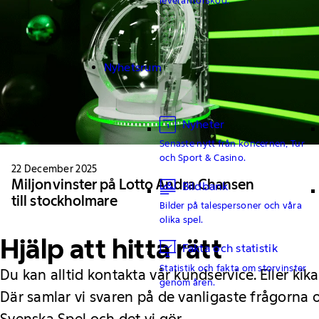
Nyhetsrum
Nyheter
Senaste nytt från koncernen, Tur
och Sport & Casino.
22 December 2025
Miljonvinster på Lotto Andra Chansen
Bildbank
till stockholmare
Bilder på talespersoner och våra
olika spel.
Hjälp att hitta rätt
Fakta och statistik
Statistik och fakta om storvinster
Du kan alltid kontakta vår kundservice. Eller kika
genom åren.
Där samlar vi svaren på de vanligaste frågorna