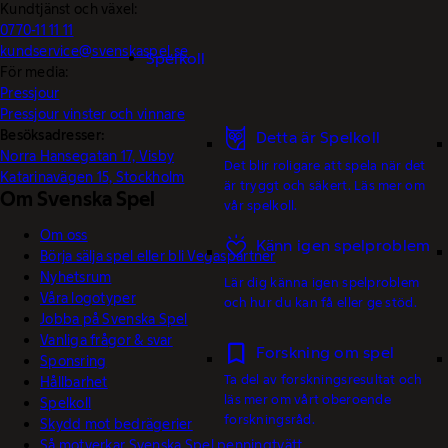
Kundtjänst och växel:
0770-11 11 11
kundservice@svenskaspel.se
Spelkoll
För media:
Pressjour
Pressjour vinster och vinnare
Besöksadresser:
Detta är Spelkoll
Norra Hansegatan 17, Visby
Det blir roligare att spela när det
Katarinavägen 15, Stockholm
är tryggt och säkert. Läs mer om
Om Svenska Spel
vår spelkoll.
Om oss
Känn igen spelproblem
Börja sälja spel eller bli Vegaspartner
Nyhetsrum
Lär dig känna igen spelproblem
Våra logotyper
och hur du kan få eller ge stöd.
Jobba på Svenska Spel
Vanliga frågor & svar
Forskning om spel
Sponsring
Ta del av forskningsresultat och
Hållbarhet
läs mer om vårt oberoende
Spelkoll
forskningsråd.
Skydd mot bedrägerier
Så motverkar Svenska Spel penningtvätt