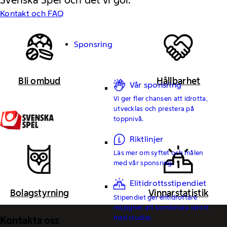
Svenska Spel och det vi gör.
Kontakt och FAQ
Sponsring
Bli ombud
Hållbarhet
Vår sponsring
Vi ger fler chansen att idrotta,
utvecklas och prestera på
toppnivå.
Riktlinjer
Läs mer om syftet och målen
med vår sponsring.
Elitidrottsstipendiet
Bolagstyrning
Vinnarstatistik
Stipendiet ger elitidrottare
möjlighet att kombinera idrott
med studier.
Kontakta oss