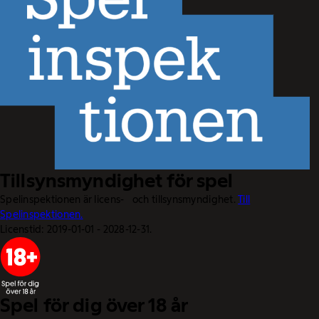
Tillsynsmyndighet för spel
Spelinspektionen är licens- och tillsynsmyndighet.
Till
Spelinspektionen.
Licenstid: 2019-01-01 - 2028-12-31.
Spel för dig över 18 år