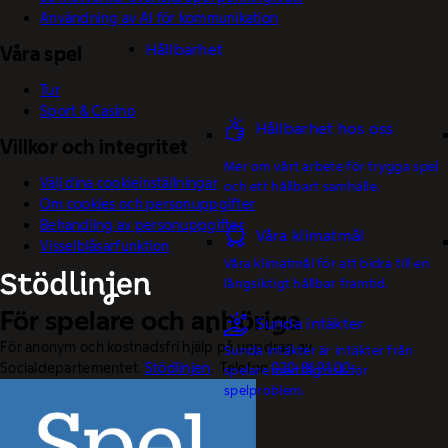
Användning av AI för kommunikation
Hållbarhet
Våra spel
Tur
Sport & Casino
Hållbarhet hos oss
Villkor och integritet
Mer om vårt arbete för trygga spel
Välj dina cookieinställningar
och ett hållbart samhälle.
Om cookies och personuppgifter
Behandling av personuppgifter
Våra klimatmål
Visselblåsarfunktion
Våra klimatmål för att bidra till en
långsiktigt hållbar framtid.
För spelare och anhöriga
Sunda intäkter
För anonym och kostnadsfri hjälp på uppdrag av
Sunda intäkter är intäkter från
Socialdepartementet.
Stödlinjen
. Telefon
020-81 91 00.
spelare med låg risk för
spelproblem.