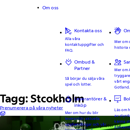
Hoppa till innehåll
Om oss
Kontakta oss
Om
Alla våra
Mer om o
kontaktuppgifter och
historia 
FAQ.
Ombud &
Sa
Partner
Mer om 
tryggar
Så börjar du sälja våra
vårt en
spel och lotter.
Gotland.
Tagg: Stcokholm
Leverantörer &
Bo
inköp
Prenumerera på våra nyheter
Läs om hu
Mer om hur du blir
av styrd
leverantör, aktuella
känna st
upphandlingar och vår
Lottovinst
Nyheter Tur
koncern
leverantörskod.