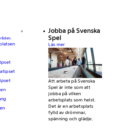
Jobba på Svenska
Spel
mråden.
platsen
Läs mer
ipset
atipset
ipset
Att arbeta på Svenska
Spel är inte som att
hen
jobba på vilken
ng
arbetsplats som helst.
Det är en arbetsplats
en
fylld av drömmar,
spänning och glädje.