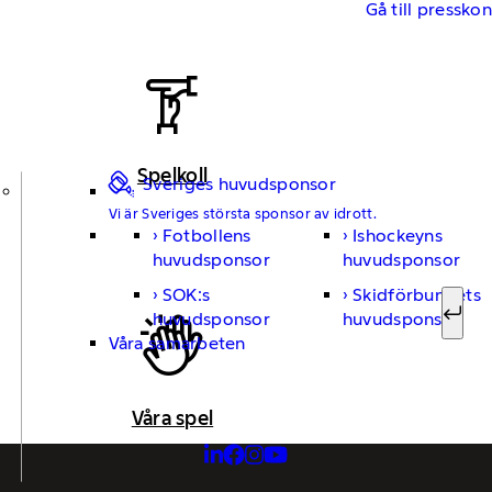
Gå till pressko
Spelkoll
Sveriges huvudsponsor
Vi är Sveriges största sponsor av idrott.
Fotbollens
Ishockeyns
Sök ef
huvudsponsor
huvudsponsor
SOK:s
Skidförbundets
huvudsponsor
huvudsponsor
Sök
Våra samarbeten
Våra spel