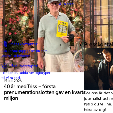
Alla spel
Presskonta
Presskontakter
Alla kontaktuppgifter du som
journalist behöver.
Våra logotyper
Här kan du ladda ner logotyper
till våra spel.
15 Juli 2026
40 år med Triss – första
prenumerationslotten gav en kvarts
För oss är det 
miljon
journalist och 
hjälp du vill h
höra av dig!