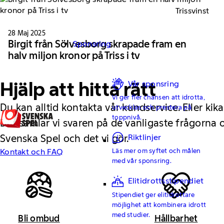
Trissvinst
28 Maj 2025
Birgit från Sölvesborg skrapade fram en
Sponsring
halv miljon kronor på Triss i tv
Hjälp att hitta rätt
Vår sponsring
Vi ger fler chansen att idrotta,
Du kan alltid kontakta vår kundservice. Eller kika
utvecklas och prestera på
toppnivå.
Där samlar vi svaren på de vanligaste frågorna
Riktlinjer
Svenska Spel och det vi gör.
Läs mer om syftet och målen
Kontakt och FAQ
med vår sponsring.
Elitidrottsstipendiet
Stipendiet ger elitidrottare
möjlighet att kombinera idrott
med studier.
Bli ombud
Hållbarhet