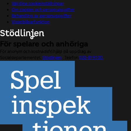
Välj dina cookieinställningar
Om cookies och personuppgifter
Behandling av personuppgifter
Visselblåsarfunktion
För spelare och anhöriga
För anonym och kostnadsfri hjälp på uppdrag av
Socialdepartementet.
Stödlinjen
. Telefon
020-81 91 00.