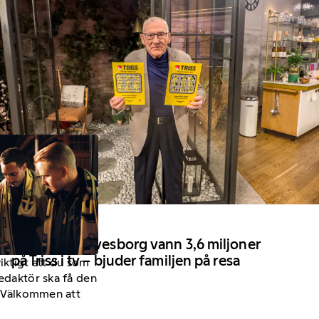
kt
18 April 2026
Kent från Sölvesborg vann 3,6 miljoner
på Triss i tv – bjuder familjen på resa
viktigt att du som
redaktör ska få den
a. Välkommen att