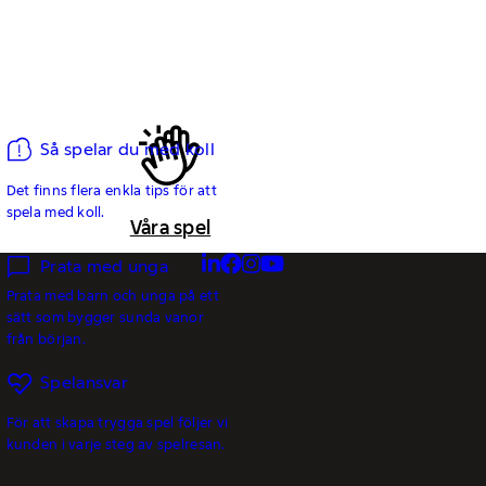
Så spelar du med koll
Det finns flera enkla tips för att
spela med koll.
Våra spel
Prata med unga
Prata med barn och unga på ett
sätt som bygger sunda vanor
från början.
Spelansvar
För att skapa trygga spel följer vi
kunden i varje steg av spelresan.