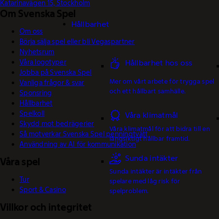
Katarinavägen 15, Stockholm
Om Svenska Spel
Hållbarhet
Om oss
Börja sälja spel eller bli Vegaspartner
Nyhetsrum
Våra logotyper
Hållbarhet hos oss
Jobba på Svenska Spel
Mer om vårt arbete för trygga spel
Vanliga frågor & svar
och ett hållbart samhälle.
Sponsring
Hållbarhet
Spelkoll
Våra klimatmål
Skydd mot bedrägerier
Våra klimatmål för att bidra till en
Så motverkar Svenska Spel penningtvätt
långsiktigt hållbar framtid.
Användning av AI för kommunikation
Sunda intäkter
Våra spel
Sunda intäkter är intäkter från
Tur
spelare med låg risk för
Sport & Casino
spelproblem.
Villkor och integritet