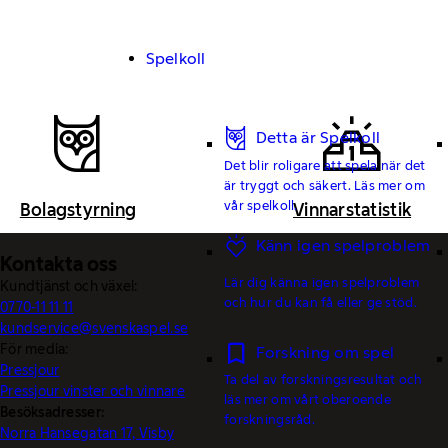
Spelkoll
Detta är Spelkoll
Det blir roligare att spela när det
är tryggt och säkert. Läs mer om
vår spelkoll.
Bolagstyrning
Vinnarstatistik
Känn igen spelproblem
Kontakta oss
Lär dig känna igen spelproblem
Kundtjänst och växel:
och hur du kan få eller ge stöd.
0770-11 11 11
kundservice@svenskaspel.se
För media:
Forskning om spel
Pressjour
Ta del av forskningsresultat och
Pressjour vinster och vinnare
läs mer om vårt oberoende
Besöksadresser:
forskningsråd.
Norra Hansegatan 17, Visby