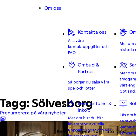
Hoppa till innehåll
Om oss
Kontakta oss
Om
Alla våra
Mer om o
kontaktuppgifter och
historia 
FAQ.
Ombud &
Sa
Partner
Mer om 
tryggar
Så börjar du sälja våra
vårt en
spel och lotter.
Gotland.
Tagg: Sölvesborg
Leverantörer &
Bo
inköp
Prenumerera på våra nyheter
Läs om hu
Mer om hur du blir
av styrd
leverantör, aktuella
känna st
upphandlingar och vår
Keno
Nyheter Tur
Storvinst
koncern
leverantörskod.