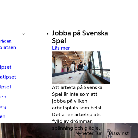
Jobba på Svenska
Spel
mråden.
platsen
Läs mer
ipset
atipset
ipset
Att arbeta på Svenska
Spel är inte som att
hen
jobba på vilken
ng
arbetsplats som helst.
Det är en arbetsplats
en
fylld av drömmar,
spänning och glädje.
Nyheter Tur
Trissvinst