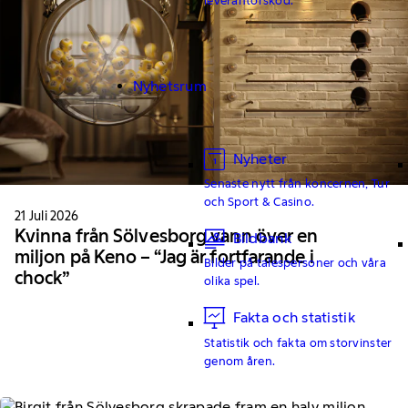
Nyhetsrum
Nyheter
Senaste nytt från koncernen, Tur
och Sport & Casino.
21 Juli 2026
Kvinna från Sölvesborg vann över en
Bildbank
miljon på Keno – “Jag är fortfarande i
Bilder på talespersoner och våra
chock”
olika spel.
Fakta och statistik
Statistik och fakta om storvinster
genom åren.