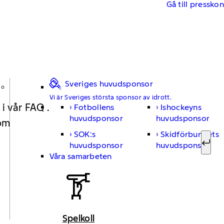
Gå till pressko
Sveriges huvudsponsor
Vi är Sveriges största sponsor av idrott.
 i vår FAQ .
Fotbollens
Ishockeyns
Sök ef
huvudsponsor
huvudsponsor
 om
SOK:s
Skidförbundets
huvudsponsor
huvudsponsor
Sök
Våra samarbeten
Spelkoll