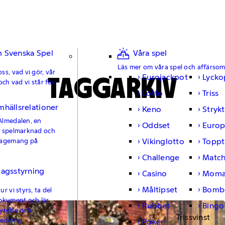
 Svenska Spel
Våra spel
Läs mer om våra spel och affärso
ss, vad vi gör, vår
TAGGARKIV
Eurojackpot
Lycko
och vad vi står för.
Lotto
Triss
mhällsrelationer
Keno
Strykt
Almedalen, en
Oddset
Europ
e spelmarknad och
Vikinglotto
Toppt
gagemang på
Challenge
Matc
lagsstyrning
Casino
Moma
Måltipset
Bomb
r vi styrs, ta del
okument och lär
Rubbet
Bingo
yrelse och
Trissvinst
ledning.
Poker