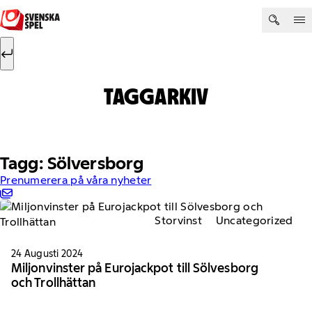
Hoppa till innehåll
Sök efter:
Sök
TAGGARKIV
Tagg: Sölversborg
Prenumerera på våra nyheter
Storvinst
Uncategorized
24 Augusti 2024
Miljonvinster på Eurojackpot till Sölvesborg
och Trollhättan