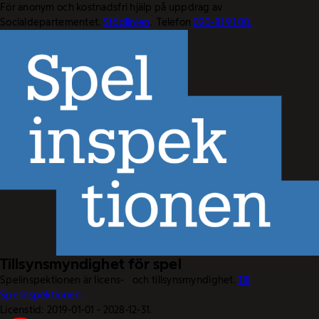
För anonym och kostnadsfri hjälp på uppdrag av
Socialdepartementet.
Stödlinjen
. Telefon
020-81 91 00.
Tillsynsmyndighet för spel
Spelinspektionen är licens- och tillsynsmyndighet.
Till
Spelinspektionen.
Licenstid: 2019-01-01 - 2028-12-31.