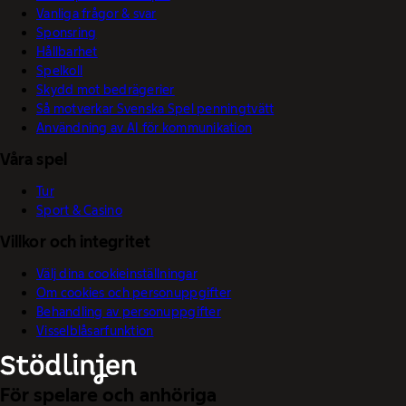
Vanliga frågor & svar
Sponsring
Hållbarhet
Spelkoll
Skydd mot bedrägerier
Så motverkar Svenska Spel penningtvätt
Användning av AI för kommunikation
Våra spel
Tur
Sport & Casino
Villkor och integritet
Välj dina cookieinställningar
Om cookies och personuppgifter
Behandling av personuppgifter
Visselblåsarfunktion
För spelare och anhöriga