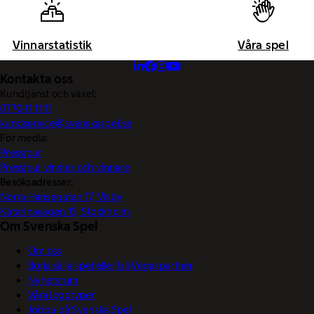
Vinnarstatistik
Våra spel
Kontakta oss
Kundtjänst och växel:
0770-11 11 11
kundservice@svenskaspel.se
För media:
Pressjour
Pressjour vinster och vinnare
Besöksadresser:
Norra Hansegatan 17, Visby
Katarinavägen 15, Stockholm
Om Svenska Spel
Om oss
Börja sälja spel eller bli Vegaspartner
Nyhetsrum
Våra logotyper
Jobba på Svenska Spel