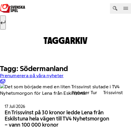
Hoppa till innehåll
Sök efter:
Sök
TAGGARKIV
Tagg: Södermanland
Prenumerera på våra nyheter
Nyheter Tur
Trissvinst
17 Juli 2026
En Trissvinst på 30 kronor ledde Lena från
Eskilstuna hela vägen till TV4 Nyhetsmorgon
– vann 100 000 kronor