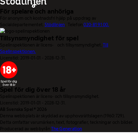
För spelare och anhöriga
För anonym och kostnadsfri hjälp på uppdrag av
Socialdepartementet.
Stödlinjen
. Telefon
020-81 91 00.
Tillsynsmyndighet för spel
Spelinspektionen är licens- och tillsynsmyndighet.
Till
Spelinspektionen.
Licenstid: 2019-01-01 - 2028-12-31.
Spel för dig över 18 år
Spelinspektionen är licens- och tillsynsmyndighet.
Licenstid: 2019-01-01 - 2028-12-31.
AB Svenska Spel © 2026
Denna webbplats är skyddad av upphovsrättslagen (1960:729).
Detta omfattar varumärken, text, fotografier, teckningar och bilder.
Producerad av webbyrån
The Generation