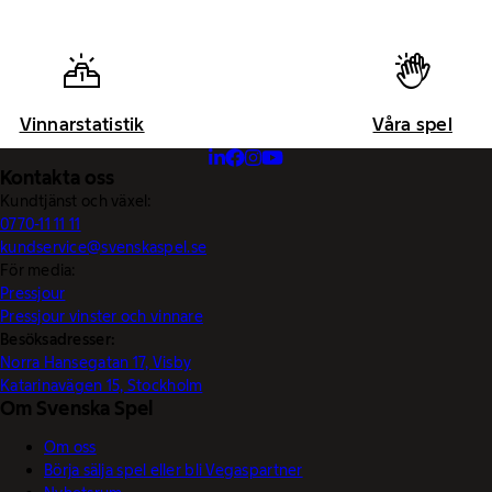
Vinnarstatistik
Våra spel
Kontakta oss
Kundtjänst och växel:
0770-11 11 11
kundservice@svenskaspel.se
För media:
Pressjour
Pressjour vinster och vinnare
Besöksadresser:
Norra Hansegatan 17, Visby
Katarinavägen 15, Stockholm
Om Svenska Spel
Om oss
Börja sälja spel eller bli Vegaspartner