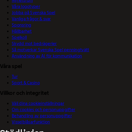
Nyhetsrum
Våra logotyper
Jobba på Svenska Spel
Vanliga frågor & svar
Sponsring
Hållbarhet
Spelkoll
Skydd mot bedrägerier
Så motverkar Svenska Spel penningtvätt
Användning av AI för kommunikation
Våra spel
Tur
Sport & Casino
Villkor och integritet
Välj dina cookieinställningar
Om cookies och personuppgifter
Behandling av personuppgifter
Visselblåsarfunktion