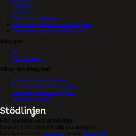
Hållbarhet
Spelkoll
Skydd mot bedrägerier
Så motverkar Svenska Spel penningtvätt
Användning av AI för kommunikation
Våra spel
Tur
Sport & Casino
Villkor och integritet
Välj dina cookieinställningar
Om cookies och personuppgifter
Behandling av personuppgifter
Visselblåsarfunktion
För spelare och anhöriga
För anonym och kostnadsfri hjälp på uppdrag av
Socialdepartementet.
Stödlinjen
. Telefon
020-81 91 00.