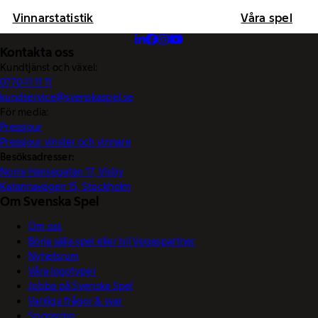
Vinnarstatistik
Våra spel
Kontakta oss
Kundtjänst och växel:
0770-11 11 11
kundservice@svenskaspel.se
För media:
Pressjour
Pressjour vinster och vinnare
Besöksadresser:
Norra Hansegatan 17, Visby
Katarinavägen 15, Stockholm
Om Svenska Spel
Om oss
Börja sälja spel eller bli Vegaspartner
Nyhetsrum
Våra logotyper
Jobba på Svenska Spel
Vanliga frågor & svar
Sponsring