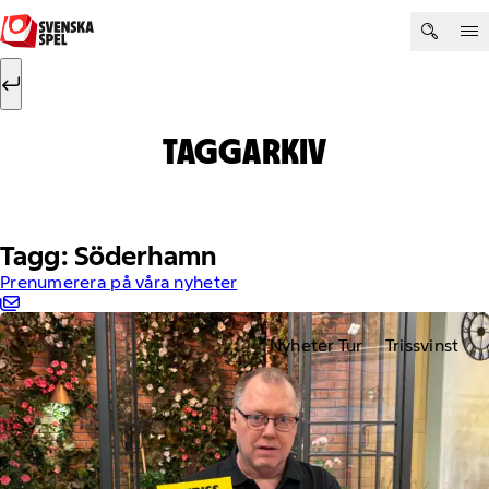
Hoppa till innehåll
Sök efter:
Sök
TAGGARKIV
Tagg: Söderhamn
Prenumerera på våra nyheter
Nyheter Tur
Trissvinst