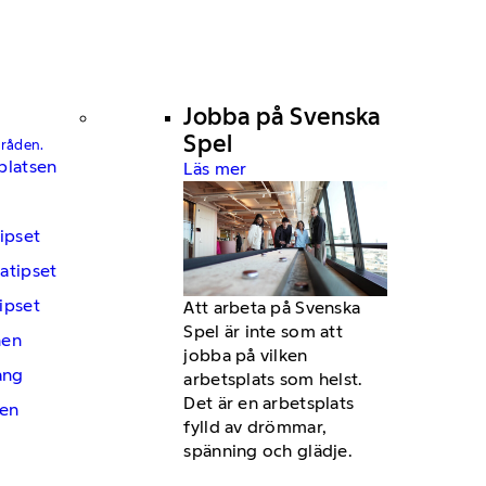
Jobba på Svenska
Spel
mråden.
platsen
Läs mer
ipset
atipset
ipset
Att arbeta på Svenska
Spel är inte som att
hen
jobba på vilken
ng
arbetsplats som helst.
Det är en arbetsplats
en
fylld av drömmar,
spänning och glädje.