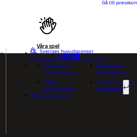
Gå till pressko
Våra spel
Sveriges huvudsponsor
Vi är Sveriges största sponsor av idrott.
Fotbollens
Ishockeyns
Sök ef
huvudsponsor
huvudsponsor
SOK:s
Skidförbundets
huvudsponsor
huvudsponsor
Sök
Våra samarbeten