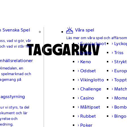
 Svenska Spel
Våra spel
Läs mer om våra spel och affärso
ss, vad vi gör, vår
TAGGARKIV
Eurojackpot
Lycko
och vad vi står för.
Lotto
Triss
mhällsrelationer
Keno
Strykt
Almedalen, en
Oddset
Europ
e spelmarknad och
Vikinglotto
Toppt
gagemang på
Challenge
Matc
lagsstyrning
Casino
Moma
Måltipset
Bomb
r vi styrs, ta del
okument och lär
Rubbet
Bingo
yrelse och
ledning.
Poker