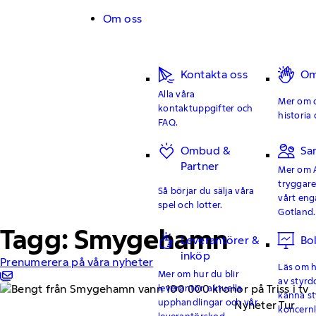
Hoppa till innehåll
Om oss
Kontakta oss
Om
Alla våra
Mer om o
kontaktuppgifter och
historia 
FAQ.
Ombud &
Sa
Partner
Mer om 
tryggar
Så börjar du sälja våra
vårt en
spel och lotter.
Gotland.
Tagg: Smygehamn
Leverantörer &
Bo
inköp
Prenumerera på våra nyheter
Läs om hu
Mer om hur du blir
av styrd
leverantör, aktuella
känna st
upphandlingar och vår
Nyheter Tur
koncern
leverantörskod.