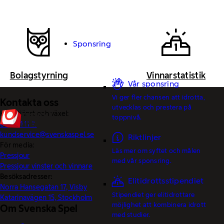
Sponsring
Bolagstyrning
Vinnarstatistik
Vår sponsring
Vi ger fler chansen att idrotta,
Kontakta oss
utvecklas och prestera på
Kundtjänst och växel:
toppnivå.
0770-11 11 11
kundservice@svenskaspel.se
Riktlinjer
För media:
Läs mer om syftet och målen
Pressjour
med vår sponsring.
Pressjour vinster och vinnare
Besöksadresser:
Elitidrottsstipendiet
Norra Hansegatan 17, Visby
Stipendiet ger elitidrottare
Katarinavägen 15, Stockholm
möjlighet att kombinera idrott
Om Svenska Spel
med studier.