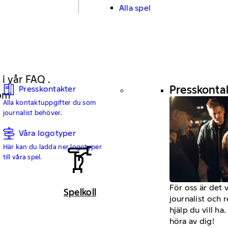
Alla spel
 i vår FAQ .
Presskonta
Presskontakter
 om
Alla kontaktuppgifter du som
journalist behöver.
Våra logotyper
Här kan du ladda ner logotyper
till våra spel.
För oss är det 
Spelkoll
journalist och 
hjälp du vill h
höra av dig!