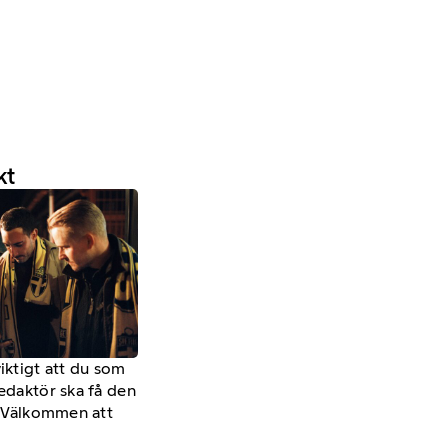
kt
viktigt att du som
redaktör ska få den
a. Välkommen att