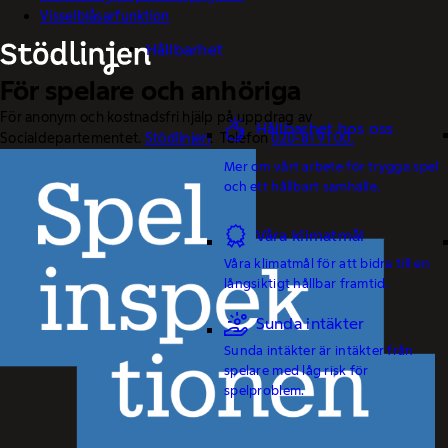
Visselblåsarfunktion
Hållbarhet
För spelare och anhöriga
För anonym och kostnadsfri hjälp på uppdrag av
Hållbarhet hos oss
Socialdepartementet.
Stödlinjen
. Telefon
020-81 91 00.
Mer om vårt arbete för trygga spel
och ett hållbart samhälle.
Våra klimatmål
Våra klimatmål för att bidra till en
långsiktigt hållbar framtid.
Sunda intäkter
Sunda intäkter är intäkter från
spelare med låg risk för
spelproblem.