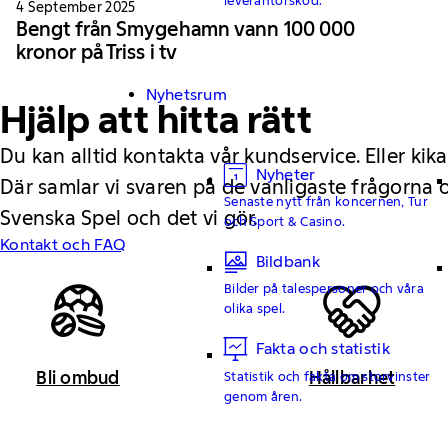
4 September 2025
Bengt från Smygehamn vann 100 000
kronor på Triss i tv
Nyhetsrum
Hjälp att hitta rätt
Du kan alltid kontakta vår kundservice. Eller kika
Nyheter
Där samlar vi svaren på de vanligaste frågorna
Senaste nytt från koncernen, Tur
Svenska Spel och det vi gör.
och Sport & Casino.
Kontakt och FAQ
Bildbank
Bilder på talespersoner och våra
olika spel.
Fakta och statistik
Bli ombud
Hållbarhet
Statistik och fakta om storvinster
genom åren.