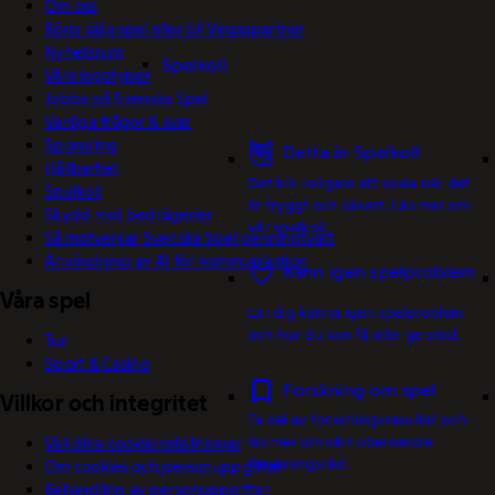
Om oss
Börja sälja spel eller bli Vegaspartner
Nyhetsrum
Spelkoll
Våra logotyper
Jobba på Svenska Spel
Vanliga frågor & svar
Sponsring
Detta är Spelkoll
Hållbarhet
Det blir roligare att spela när det
Spelkoll
är tryggt och säkert. Läs mer om
Skydd mot bedrägerier
vår spelkoll.
Så motverkar Svenska Spel penningtvätt
Användning av AI för kommunikation
Känn igen spelproblem
Våra spel
Lär dig känna igen spelproblem
och hur du kan få eller ge stöd.
Tur
Sport & Casino
Forskning om spel
Villkor och integritet
Ta del av forskningsresultat och
läs mer om vårt oberoende
Välj dina cookieinställningar
forskningsråd.
Om cookies och personuppgifter
Behandling av personuppgifter