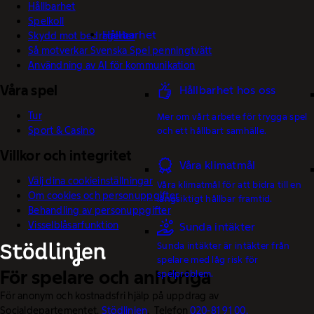
Hållbarhet
Spelkoll
Hållbarhet
Skydd mot bedrägerier
Så motverkar Svenska Spel penningtvätt
Användning av AI för kommunikation
Våra spel
Hållbarhet hos oss
Tur
Mer om vårt arbete för trygga spel
Sport & Casino
och ett hållbart samhälle.
Villkor och integritet
Våra klimatmål
Välj dina cookieinställningar
Våra klimatmål för att bidra till en
Om cookies och personuppgifter
långsiktigt hållbar framtid.
Behandling av personuppgifter
Visselblåsarfunktion
Sunda intäkter
Sunda intäkter är intäkter från
spelare med låg risk för
För spelare och anhöriga
spelproblem.
För anonym och kostnadsfri hjälp på uppdrag av
Socialdepartementet.
Stödlinjen
. Telefon
020-81 91 00.