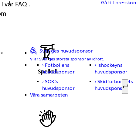
Gå till pressko
 i vår FAQ .
 om
Sveriges huvudsponsor
Vi är Sveriges största sponsor av idrott.
Fotbollens
Ishockeyns
Sök ef
Spelkoll
huvudsponsor
huvudsponsor
SOK:s
Skidförbundets
huvudsponsor
huvudsponsor
Sök
Våra samarbeten