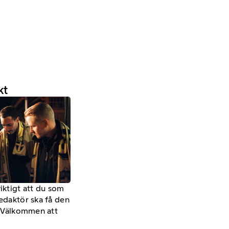
kt
viktigt att du som
redaktör ska få den
a. Välkommen att