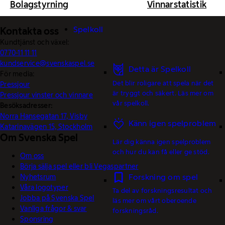
Bolagstyrning
Vinnarstatistik
Spelkoll
Kontakta oss
Kundtjänst och växel:
0770-11 11 11
kundservice@svenskaspel.se
Detta är Spelkoll
För media:
Det blir roligare att spela när det
Pressjour
är tryggt och säkert. Läs mer om
Pressjour vinster och vinnare
vår spelkoll.
Besöksadresser:
Norra Hansegatan 17, Visby
Känn igen spelproblem
Katarinavägen 15, Stockholm
Om Svenska Spel
Lär dig känna igen spelproblem
och hur du kan få eller ge stöd.
Om oss
Börja sälja spel eller bli Vegaspartner
Forskning om spel
Nyhetsrum
Våra logotyper
Ta del av forskningsresultat och
Jobba på Svenska Spel
läs mer om vårt oberoende
Vanliga frågor & svar
forskningsråd.
Sponsring