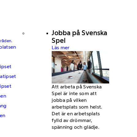
Jobba på Svenska
Spel
mråden.
platsen
Läs mer
ipset
atipset
ipset
Att arbeta på Svenska
Spel är inte som att
hen
jobba på vilken
ng
arbetsplats som helst.
Det är en arbetsplats
en
fylld av drömmar,
spänning och glädje.