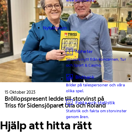
Nyhetsrum
Nyheter
Senaste nytt från koncernen, Tur
och Sport & Casino.
Bildbank
Bilder på talespersoner och våra
olika spel.
15 Oktober 2023
Bröllopspresent ledde till storvinst på
Fakta och statistik
Triss för Sidensjöparet Ulla och Roland
Statistik och fakta om storvinster
genom åren.
Hjälp att hitta rätt