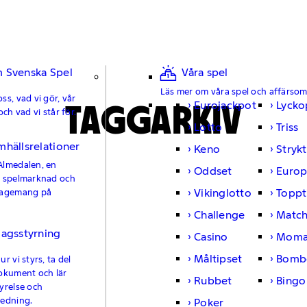
 Svenska Spel
Våra spel
Läs mer om våra spel och affärso
ss, vad vi gör, vår
TAGGARKIV
Eurojackpot
Lycko
och vad vi står för.
Lotto
Triss
mhällsrelationer
Keno
Strykt
Almedalen, en
Oddset
Europ
e spelmarknad och
Vikinglotto
Toppt
gagemang på
Challenge
Matc
lagsstyrning
Casino
Moma
Måltipset
Bomb
r vi styrs, ta del
okument och lär
Rubbet
Bingo
yrelse och
ledning.
Poker