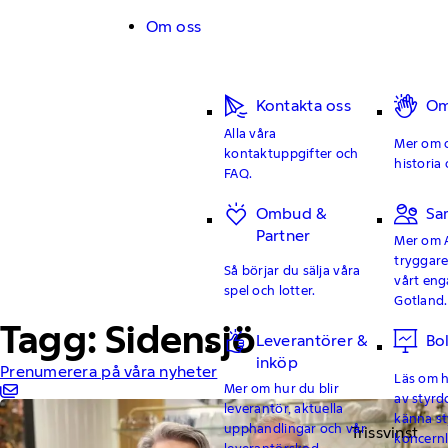
Hoppa till innehåll
Om oss
Kontakta oss
Om
Alla våra
Mer om o
kontaktuppgifter och
historia 
FAQ.
Ombud &
Sa
Partner
Mer om 
tryggar
Så börjar du sälja våra
vårt en
spel och lotter.
Gotland.
Tagg: Sidensjö
Leverantörer &
Bo
inköp
Prenumerera på våra nyheter
Läs om hu
Mer om hur du blir
av styrd
leverantör, aktuella
känna st
upphandlingar och vår
Trissvinst
koncern
leverantörskod.