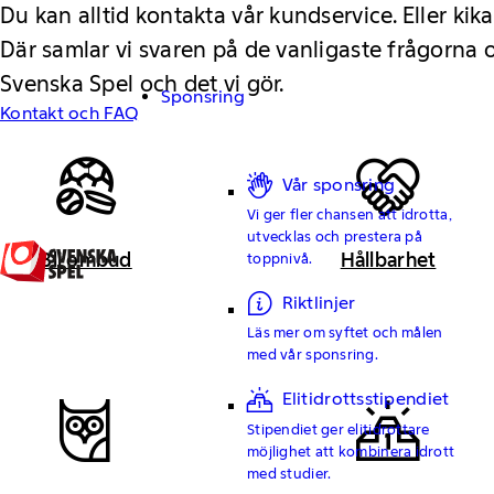
Du kan alltid kontakta vår kundservice. Eller kika
Där samlar vi svaren på de vanligaste frågorna
Svenska Spel och det vi gör.
Sponsring
Kontakt och FAQ
Vår sponsring
Vi ger fler chansen att idrotta,
utvecklas och prestera på
Bli ombud
Hållbarhet
toppnivå.
Riktlinjer
Läs mer om syftet och målen
med vår sponsring.
Elitidrottsstipendiet
Stipendiet ger elitidrottare
möjlighet att kombinera idrott
med studier.