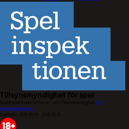
Tillsynsmyndighet för spel
Spelinspektionen är licens- och tillsynsmyndighet.
Till
Spelinspektionen.
Licenstid: 2019-01-01 - 2028-12-31.