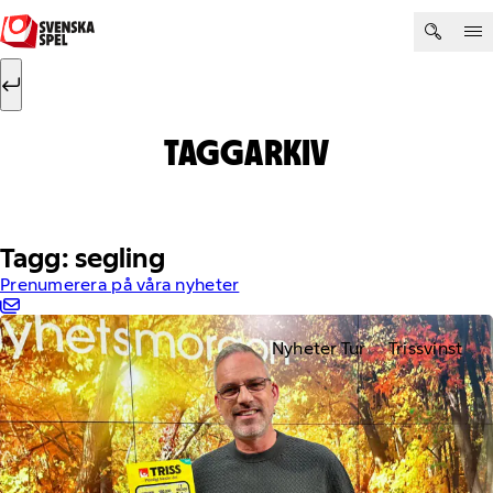
Hoppa till innehåll
Sök efter:
Sök
TAGGARKIV
Tagg: segling
Prenumerera på våra nyheter
Nyheter Tur
Trissvinst