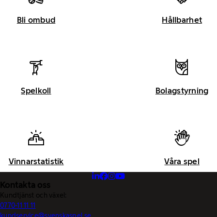
Bli ombud
Hållbarhet
Spelkoll
Bolagstyrning
Vinnarstatistik
Våra spel
Kontakta oss
Kundtjänst och växel:
0770-11 11 11
kundservice@svenskaspel.se