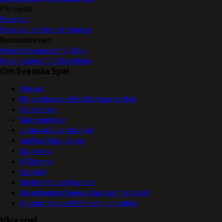
För media:
Pressjour
Pressjour vinster och vinnare
Besöksadresser:
Norra Hansegatan 17, Visby
Katarinavägen 15, Stockholm
Om Svenska Spel
Om oss
Börja sälja spel eller bli Vegaspartner
Nyhetsrum
Våra logotyper
Jobba på Svenska Spel
Vanliga frågor & svar
Sponsring
Hållbarhet
Spelkoll
Skydd mot bedrägerier
Så motverkar Svenska Spel penningtvätt
Användning av AI för kommunikation
Våra spel