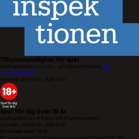
Tillsynsmyndighet för spel
Spelinspektionen är licens- och tillsynsmyndighet.
Till
Spelinspektionen.
Licenstid: 2019-01-01 - 2028-12-31.
Spel för dig över 18 år
Spelinspektionen är licens- och tillsynsmyndighet.
Licenstid: 2019-01-01 - 2028-12-31.
AB Svenska Spel © 2026
Denna webbplats är skyddad av upphovsrättslagen (1960:729).