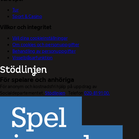
Tur
Sport & Casino
Villkor och integritet
Välj dina cookieinställningar
Om cookies och personuppgifter
Behandling av personuppgifter
Visselblåsarfunktion
För spelare och anhöriga
För anonym och kostnadsfri hjälp på uppdrag av
Socialdepartementet.
Stödlinjen
. Telefon
020-81 91 00.