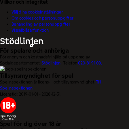
Villkor och integritet
Välj dina cookieinställningar
Om cookies och personuppgifter
Behandling av personuppgifter
Visselblåsarfunktion
För spelare och anhöriga
För anonym och kostnadsfri hjälp på uppdrag av
Socialdepartementet.
Stödlinjen
. Telefon
020-81 91 00.
Tillsynsmyndighet för spel
Spelinspektionen är licens- och tillsynsmyndighet.
Till
Spelinspektionen.
Licenstid: 2019-01-01 - 2028-12-31.
Spel för dig över 18 år