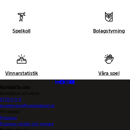
Spelkoll
Bolagstyrning
Vinnarstatistik
Våra spel
Kontakta oss
Kundtjänst och växel:
0770-11 11 11
kundservice@svenskaspel.se
För media:
Pressjour
Pressjour vinster och vinnare