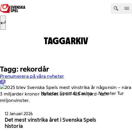
Hoppa till innehåll
Sök efter:
Sök
TAGGARKIV
Tagg: rekordår
Prenumerera på våra nyheter
Nyheter Sport & Casino
Nyheter Tur
12 Januari 2026
Det mest vinstrika året i Svenska Spels
historia