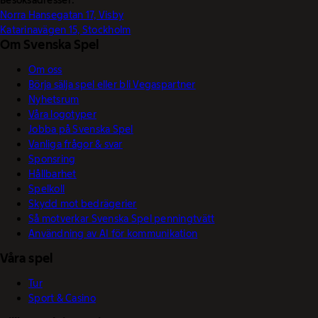
Besöksadresser:
Norra Hansegatan 17, Visby
Katarinavägen 15, Stockholm
Om Svenska Spel
Om oss
Börja sälja spel eller bli Vegaspartner
Nyhetsrum
Våra logotyper
Jobba på Svenska Spel
Vanliga frågor & svar
Sponsring
Hållbarhet
Spelkoll
Skydd mot bedrägerier
Så motverkar Svenska Spel penningtvätt
Användning av AI för kommunikation
Våra spel
Tur
Sport & Casino