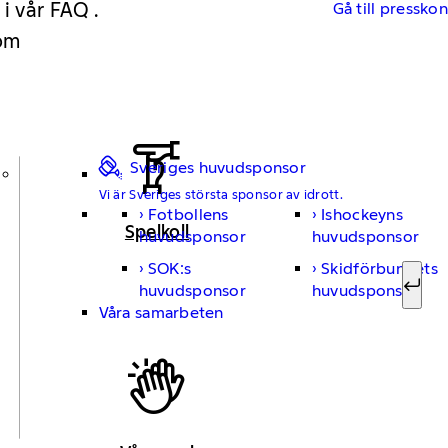
 i vår FAQ .
Gå till pressko
 om
Sveriges huvudsponsor
Vi är Sveriges största sponsor av idrott.
Fotbollens
Ishockeyns
Sök ef
Spelkoll
huvudsponsor
huvudsponsor
SOK:s
Skidförbundets
huvudsponsor
huvudsponsor
Sök
Våra samarbeten