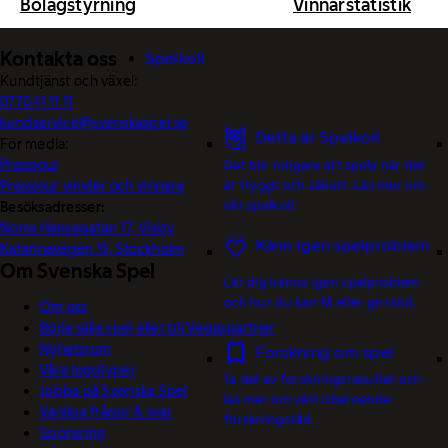
Bolagstyrning
Vinnarstatistik
Kontakta oss
Spelkoll
Kundtjänst och växel:
0770-11 11 11
kundservice@svenskaspel.se
Detta är Spelkoll
För media:
Pressjour
Det blir roligare att spela när det
Pressjour vinster och vinnare
är tryggt och säkert. Läs mer om
vår spelkoll.
Besöksadresser:
Norra Hansegatan 17, Visby
Känn igen spelproblem
Katarinavägen 15, Stockholm
Om Svenska Spel
Lär dig känna igen spelproblem
och hur du kan få eller ge stöd.
Om oss
Börja sälja spel eller bli Vegaspartner
Nyhetsrum
Forskning om spel
Våra logotyper
Ta del av forskningsresultat och
Jobba på Svenska Spel
läs mer om vårt oberoende
Vanliga frågor & svar
forskningsråd.
Sponsring