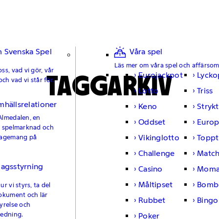
 Svenska Spel
Våra spel
Läs mer om våra spel och affärso
ss, vad vi gör, vår
TAGGARKIV
Eurojackpot
Lycko
och vad vi står för.
Lotto
Triss
mhällsrelationer
Keno
Strykt
Almedalen, en
Oddset
Europ
e spelmarknad och
Vikinglotto
Toppt
gagemang på
Challenge
Matc
lagsstyrning
Casino
Moma
Måltipset
Bomb
r vi styrs, ta del
okument och lär
Rubbet
Bingo
yrelse och
ledning.
Poker