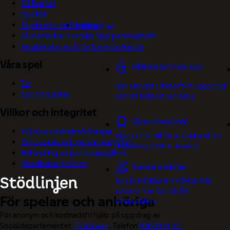
Hållbarhet
Spelkoll
Skydd mot bedrägerier
Hållbarhet
Så motverkar Svenska Spel penningtvätt
Användning av AI för kommunikation
Våra spel
Hållbarhet hos oss
Tur
Mer om vårt arbete för trygga spel
Sport & Casino
och ett hållbart samhälle.
Villkor och integritet
Våra klimatmål
Välj dina cookieinställningar
Våra klimatmål för att bidra till en
Om cookies och personuppgifter
långsiktigt hållbar framtid.
Behandling av personuppgifter
Visselblåsarfunktion
Sunda intäkter
Sunda intäkter är intäkter från
spelare med låg risk för
För spelare och anhöriga
spelproblem.
För anonym och kostnadsfri hjälp på uppdrag av
Socialdepartementet.
Stödlinjen
. Telefon
020-81 91 00.