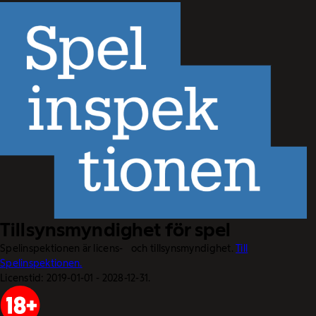
Tillsynsmyndighet för spel
Spelinspektionen är licens- och tillsynsmyndighet.
Till
Spelinspektionen.
Licenstid: 2019-01-01 - 2028-12-31.