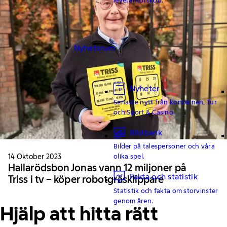
Nyhetsrum
Nyheter
Senaste nytt från koncernen, Tur
och Sport & Casino.
Bildbank
Bilder på talespersoner och våra
14 Oktober 2023
olika spel.
Hallarödsbon Jonas vann 12 miljoner på
Fakta och statistik
Triss i tv − köper robotgräsklippare
Statistik och fakta om storvinster
genom åren.
Hjälp att hitta rätt