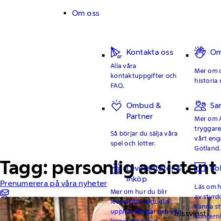
Hoppa till innehåll
Om oss
Kontakta oss
Om
Alla våra
Mer om o
kontaktuppgifter och
historia 
FAQ.
Ombud &
Sa
Partner
Mer om 
tryggar
Så börjar du sälja våra
vårt en
spel och lotter.
Gotland.
Tagg: personlig assistent
Leverantörer &
Bo
inköp
Prenumerera på våra nyheter
Läs om hu
Mer om hur du blir
av styrd
leverantör, aktuella
känna st
upphandlingar och vår
Trissvinst
koncern
leverantörskod.