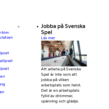
Jobba på Svenska
Spel
mråden.
platsen
Läs mer
ipset
atipset
ipset
Att arbeta på Svenska
Spel är inte som att
hen
jobba på vilken
ng
arbetsplats som helst.
Det är en arbetsplats
en
fylld av drömmar,
spänning och glädje.