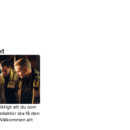
kt
viktigt att du som
redaktör ska få den
a. Välkommen att