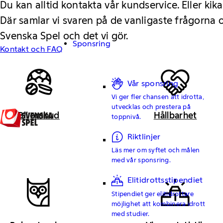
Du kan alltid kontakta vår kundservice. Eller kika
Där samlar vi svaren på de vanligaste frågorna
Svenska Spel och det vi gör.
Sponsring
Kontakt och FAQ
Vår sponsring
Vi ger fler chansen att idrotta,
utvecklas och prestera på
Bli ombud
Hållbarhet
toppnivå.
Riktlinjer
Läs mer om syftet och målen
med vår sponsring.
Elitidrottsstipendiet
Stipendiet ger elitidrottare
möjlighet att kombinera idrott
med studier.