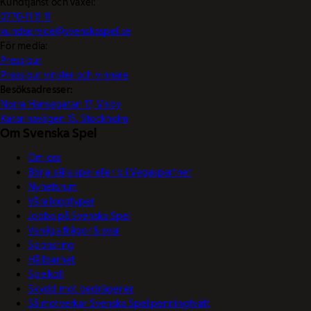
Kundtjänst och växel:
0770-11 11 11
kundservice@svenskaspel.se
För media:
Pressjour
Pressjour vinster och vinnare
Besöksadresser:
Norra Hansegatan 17, Visby
Katarinavägen 15, Stockholm
Om Svenska Spel
Om oss
Börja sälja spel eller bli Vegaspartner
Nyhetsrum
Våra logotyper
Jobba på Svenska Spel
Vanliga frågor & svar
Sponsring
Hållbarhet
Spelkoll
Skydd mot bedrägerier
Så motverkar Svenska Spel penningtvätt