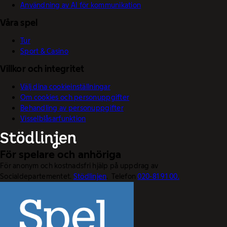
Användning av AI för kommunikation
Våra spel
Tur
Sport & Casino
Villkor och integritet
Välj dina cookieinställningar
Om cookies och personuppgifter
Behandling av personuppgifter
Visselblåsarfunktion
För spelare och anhöriga
För anonym och kostnadsfri hjälp på uppdrag av
Socialdepartementet.
Stödlinjen
. Telefon
020-81 91 00.