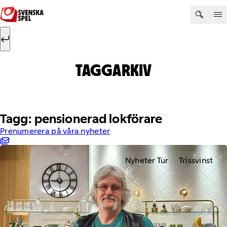
Hoppa till innehåll
Sök efter:
Sök
TAGGARKIV
Tagg: pensionerad lokförare
Prenumerera på våra nyheter
Nyheter Tur
Trissvinst