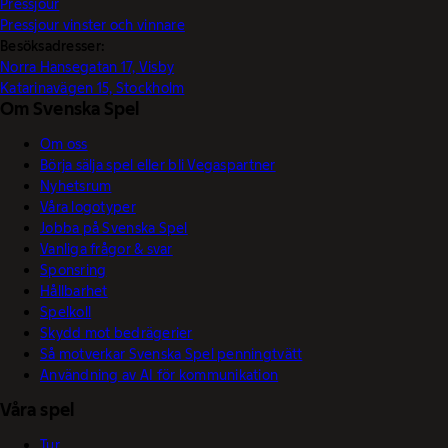
Pressjour
Pressjour vinster och vinnare
Besöksadresser:
Norra Hansegatan 17, Visby
Katarinavägen 15, Stockholm
Om Svenska Spel
Om oss
Börja sälja spel eller bli Vegaspartner
Nyhetsrum
Våra logotyper
Jobba på Svenska Spel
Vanliga frågor & svar
Sponsring
Hållbarhet
Spelkoll
Skydd mot bedrägerier
Så motverkar Svenska Spel penningtvätt
Användning av AI för kommunikation
Våra spel
Tur