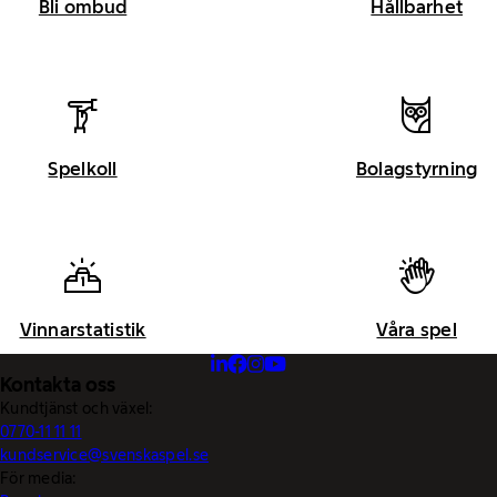
Bli ombud
Hållbarhet
Spelkoll
Bolagstyrning
Vinnarstatistik
Våra spel
Kontakta oss
Kundtjänst och växel:
0770-11 11 11
kundservice@svenskaspel.se
För media: