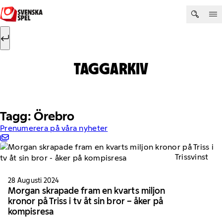
Hoppa till innehåll
Sök efter:
Sök
TAGGARKIV
Tagg: Örebro
Prenumerera på våra nyheter
Trissvinst
28 Augusti 2024
Morgan skrapade fram en kvarts miljon
kronor på Triss i tv åt sin bror – åker på
kompisresa