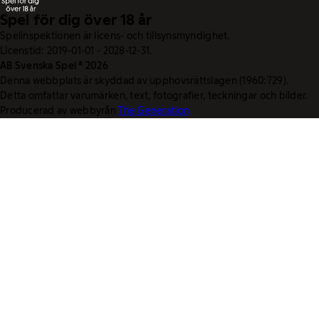
Spel för dig över 18 år
Spelinspektionen är licens- och tillsynsmyndighet.
Licenstid: 2019-01-01 - 2028-12-31.
AB Svenska Spel © 2026
Denna webbplats är skyddad av upphovsrättslagen (1960:729).
Detta omfattar varumärken, text, fotografier, teckningar och bilder.
Producerad av webbyrån
The Generation