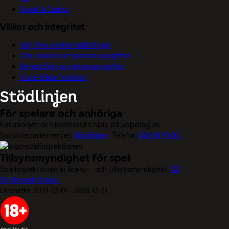
Sport & Casino
Villkor och integritet
Välj dina cookieinställningar
Om cookies och personuppgifter
Behandling av personuppgifter
Visselblåsarfunktion
För spelare och anhöriga
För anonym och kostnadsfri hjälp på uppdrag av
Socialdepartementet.
Stödlinjen
. Telefon
020-81 91 00.
Tillsynsmyndighet för spel
Spelinspektionen är licens- och tillsynsmyndighet.
Till
Spelinspektionen.
Licenstid: 2019-01-01 - 2028-12-31.