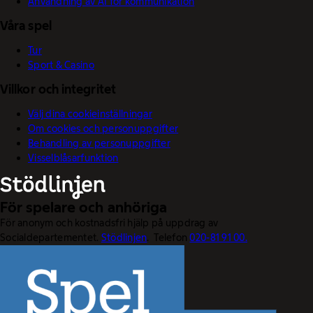
Användning av AI för kommunikation
Våra spel
Tur
Sport & Casino
Villkor och integritet
Välj dina cookieinställningar
Om cookies och personuppgifter
Behandling av personuppgifter
Visselblåsarfunktion
För spelare och anhöriga
För anonym och kostnadsfri hjälp på uppdrag av
Socialdepartementet.
Stödlinjen
. Telefon
020-81 91 00.