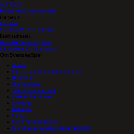
0770-11 11 11
kundservice@svenskaspel.se
För media:
Pressjour
Pressjour vinster och vinnare
Besöksadresser:
Norra Hansegatan 17, Visby
Katarinavägen 15, Stockholm
Om Svenska Spel
Om oss
Börja sälja spel eller bli Vegaspartner
Nyhetsrum
Våra logotyper
Jobba på Svenska Spel
Vanliga frågor & svar
Sponsring
Hållbarhet
Spelkoll
Skydd mot bedrägerier
Så motverkar Svenska Spel penningtvätt