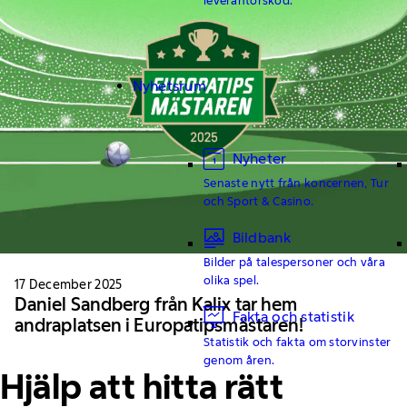
Nyhetsrum
Nyheter
Senaste nytt från koncernen, Tur
och Sport & Casino.
Bildbank
Bilder på talespersoner och våra
olika spel.
17 December 2025
Daniel Sandberg från Kalix tar hem
Fakta och statistik
andraplatsen i Europatipsmästaren!
Statistik och fakta om storvinster
genom åren.
Hjälp att hitta rätt