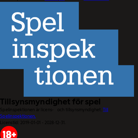
Tillsynsmyndighet för spel
Spelinspektionen är licens- och tillsynsmyndighet.
Till
Spelinspektionen.
Licenstid: 2019-01-01 - 2028-12-31.