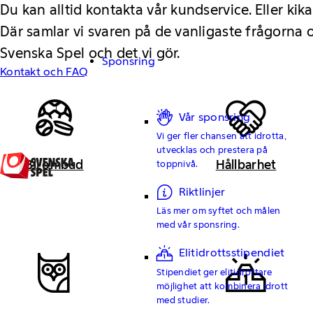
Du kan alltid kontakta vår kundservice. Eller kika
Där samlar vi svaren på de vanligaste frågorna
Svenska Spel och det vi gör.
Sponsring
Kontakt och FAQ
Vår sponsring
Vi ger fler chansen att idrotta,
utvecklas och prestera på
Bli ombud
Hållbarhet
toppnivå.
Riktlinjer
Läs mer om syftet och målen
med vår sponsring.
Elitidrottsstipendiet
Stipendiet ger elitidrottare
möjlighet att kombinera idrott
med studier.