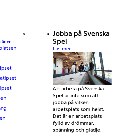
Jobba på Svenska
Spel
mråden.
platsen
Läs mer
ipset
atipset
ipset
Att arbeta på Svenska
Spel är inte som att
hen
jobba på vilken
ng
arbetsplats som helst.
Det är en arbetsplats
en
fylld av drömmar,
spänning och glädje.