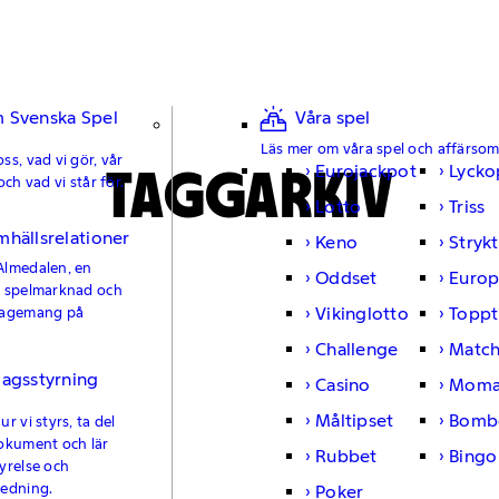
 Svenska Spel
Våra spel
Läs mer om våra spel och affärso
ss, vad vi gör, vår
TAGGARKIV
Eurojackpot
Lycko
och vad vi står för.
Lotto
Triss
mhällsrelationer
Keno
Strykt
Almedalen, en
Oddset
Europ
e spelmarknad och
Vikinglotto
Toppt
gagemang på
Challenge
Matc
lagsstyrning
Casino
Moma
Måltipset
Bomb
r vi styrs, ta del
okument och lär
Rubbet
Bingo
yrelse och
ledning.
Poker