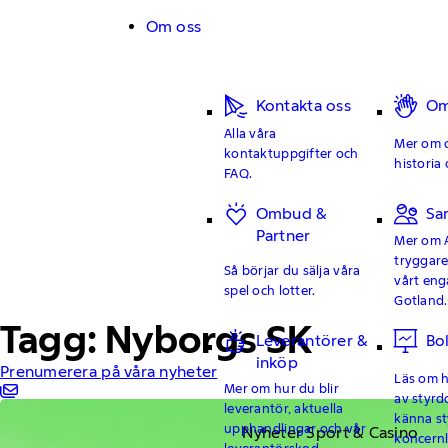
Hoppa till innehåll
Om oss
Kontakta oss
Om
Alla våra
Mer om o
kontaktuppgifter och
historia 
FAQ.
Ombud &
Sa
Partner
Mer om 
tryggar
Så börjar du sälja våra
vårt en
spel och lotter.
Gotland.
Tagg: Nyborgs SK
Leverantörer &
Bo
inköp
Prenumerera på våra nyheter
Läs om hu
Mer om hur du blir
av styrd
leverantör, aktuella
känna st
upphandlingar och vår
Nyheter Sport & Casino
koncern
leverantörskod.