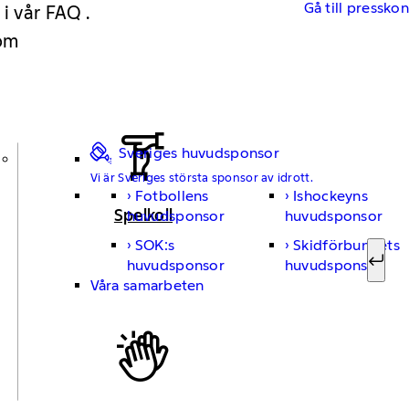
Gå till pressko
 i vår FAQ .
 om
Sveriges huvudsponsor
Vi är Sveriges största sponsor av idrott.
Fotbollens
Ishockeyns
Sök ef
Spelkoll
huvudsponsor
huvudsponsor
SOK:s
Skidförbundets
huvudsponsor
huvudsponsor
Sök
Våra samarbeten