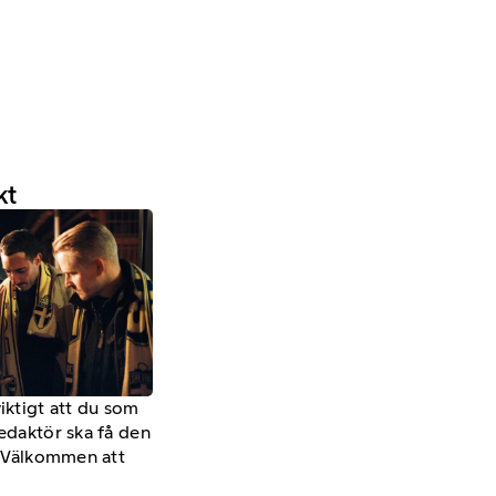
kt
viktigt att du som
redaktör ska få den
a. Välkommen att