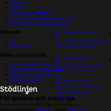
Hållbarhet
Spelkoll
Hållbarhet
Skydd mot bedrägerier
Så motverkar Svenska Spel penningtvätt
Användning av AI för kommunikation
Våra spel
Hållbarhet hos oss
Tur
Mer om vårt arbete för trygga spel
Sport & Casino
och ett hållbart samhälle.
Villkor och integritet
Våra klimatmål
Välj dina cookieinställningar
Våra klimatmål för att bidra till en
Om cookies och personuppgifter
långsiktigt hållbar framtid.
Behandling av personuppgifter
Visselblåsarfunktion
Sunda intäkter
Sunda intäkter är intäkter från
spelare med låg risk för
För spelare och anhöriga
spelproblem.
För anonym och kostnadsfri hjälp på uppdrag av
Socialdepartementet.
Stödlinjen
. Telefon
020-81 91 00.