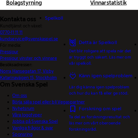
Bolagstyrning
Vinnarstatistik
Spelkoll
Kontakta oss
Kundtjänst och växel:
0770-11 11 11
kundservice@svenskaspel.se
Detta är Spelkoll
För media:
Det blir roligare att spela när det
Pressjour
är tryggt och säkert. Läs mer om
Pressjour vinster och vinnare
vår spelkoll.
Besöksadresser:
Norra Hansegatan 17, Visby
Känn igen spelproblem
Katarinavägen 15, Stockholm
Om Svenska Spel
Lär dig känna igen spelproblem
och hur du kan få eller ge stöd.
Om oss
Börja sälja spel eller bli Vegaspartner
Forskning om spel
Nyhetsrum
Våra logotyper
Ta del av forskningsresultat och
Jobba på Svenska Spel
läs mer om vårt oberoende
Vanliga frågor & svar
forskningsråd.
Sponsring