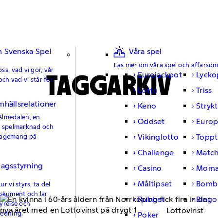
 Svenska Spel
Våra spel
Läs mer om våra spel och affärso
ss, vad vi gör, vår
TAGGARKIV
Eurojackpot
Lycko
och vad vi står för.
Lotto
Triss
mhällsrelationer
Keno
Strykt
Almedalen, en
Oddset
Europ
e spelmarknad och
Vikinglotto
Toppt
gagemang på
Challenge
Matc
lagsstyrning
Casino
Moma
Måltipset
Bomb
r vi styrs, ta del
okument och lär
Rubbet
Bingo
yrelse och
Lottovinst
ledning.
Poker