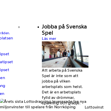
Jobba på Svenska
Spel
mråden.
platsen
Läs mer
ipset
atipset
ipset
Att arbeta på Svenska
Spel är inte som att
hen
jobba på vilken
ng
arbetsplats som helst.
Det är en arbetsplats
en
fylld av drömmar,
spänning och glädje.
Lottovinst