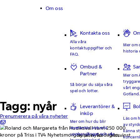
Hoppa till innehåll
Om oss
Kontakta oss
Om
Alla våra
Mer om o
kontaktuppgifter och
historia 
FAQ.
Ombud &
Sa
Partner
Mer om 
tryggar
Så börjar du sälja våra
vårt en
spel och lotter.
Gotland.
Tagg: nyår
Leverantörer &
Bo
inköp
Prenumerera på våra nyheter
Läs om hu
Mer om hur du blir
av styrd
leverantör, aktuella
känna st
upphandlingar och vår
Nyheter Tur
Trissvinst
koncern
leverantörskod.