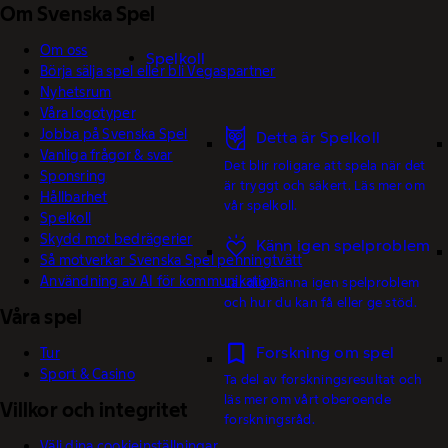
Om Svenska Spel
Om oss
Spelkoll
Börja sälja spel eller bli Vegaspartner
Nyhetsrum
Våra logotyper
Jobba på Svenska Spel
Detta är Spelkoll
Vanliga frågor & svar
Det blir roligare att spela när det
Sponsring
är tryggt och säkert. Läs mer om
Hållbarhet
vår spelkoll.
Spelkoll
Skydd mot bedrägerier
Känn igen spelproblem
Så motverkar Svenska Spel penningtvätt
Användning av AI för kommunikation
Lär dig känna igen spelproblem
och hur du kan få eller ge stöd.
Våra spel
Forskning om spel
Tur
Sport & Casino
Ta del av forskningsresultat och
läs mer om vårt oberoende
Villkor och integritet
forskningsråd.
Välj dina cookieinställningar