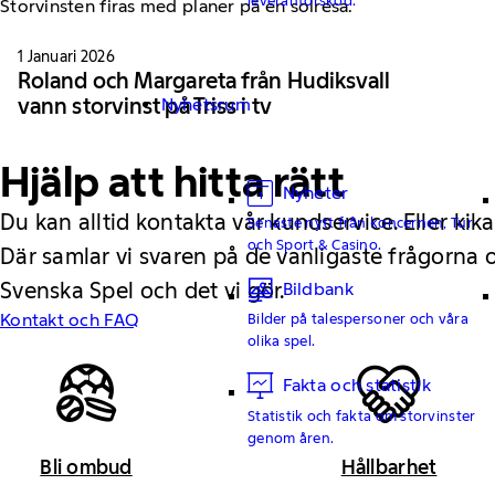
1 Januari 2026
Roland och Margareta från Hudiksvall
vann storvinst på Triss i tv
Nyhetsrum
Hjälp att hitta rätt
Nyheter
Du kan alltid kontakta vår kundservice. Eller kika
Senaste nytt från koncernen, Tur
och Sport & Casino.
Där samlar vi svaren på de vanligaste frågorna
Svenska Spel och det vi gör.
Bildbank
Kontakt och FAQ
Bilder på talespersoner och våra
olika spel.
Fakta och statistik
Statistik och fakta om storvinster
genom åren.
Bli ombud
Hållbarhet