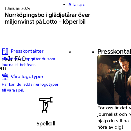
Alla spel
1 Januari 2024
Norrköpingsbo i glädjetårar över
miljonvinst på Lotto – köper bil
Presskonta
Presskontakter
 i vår FAQ .
Alla kontaktuppgifter du som
journalist behöver.
 om
Våra logotyper
Här kan du ladda ner logotyper
till våra spel.
För oss är det 
journalist och 
hjälp du vill h
Spelkoll
höra av dig!