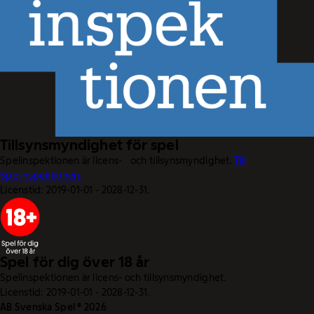
Tillsynsmyndighet för spel
Spelinspektionen är licens- och tillsynsmyndighet.
Till
Spelinspektionen.
Licenstid: 2019-01-01 - 2028-12-31.
Spel för dig över 18 år
Spelinspektionen är licens- och tillsynsmyndighet.
Licenstid: 2019-01-01 - 2028-12-31.
AB Svenska Spel © 2026