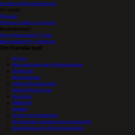
kundservice@svenskaspel.se
För media:
Pressjour
Pressjour vinster och vinnare
Besöksadresser:
Norra Hansegatan 17, Visby
Katarinavägen 15, Stockholm
Om Svenska Spel
Om oss
Börja sälja spel eller bli Vegaspartner
Nyhetsrum
Våra logotyper
Jobba på Svenska Spel
Vanliga frågor & svar
Sponsring
Hållbarhet
Spelkoll
Skydd mot bedrägerier
Så motverkar Svenska Spel penningtvätt
Användning av AI för kommunikation