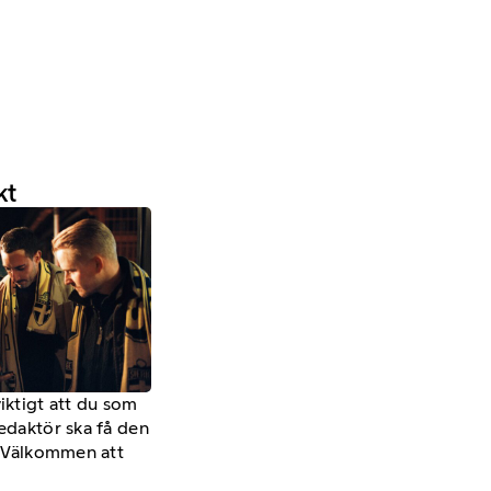
kt
viktigt att du som
redaktör ska få den
a. Välkommen att