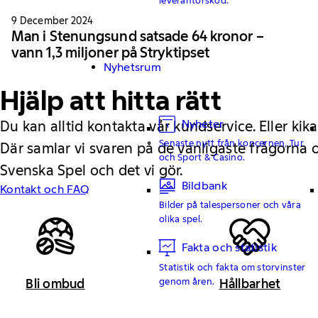
9 December 2024
Man i Stenungsund satsade 64 kronor –
vann 1,3 miljoner på Stryktipset
Nyhetsrum
Hjälp att hitta rätt
Nyheter
Du kan alltid kontakta vår kundservice. Eller kika
Senaste nytt från koncernen, Tur
Där samlar vi svaren på de vanligaste frågorna
och Sport & Casino.
Svenska Spel och det vi gör.
Bildbank
Kontakt och FAQ
Bilder på talespersoner och våra
olika spel.
Fakta och statistik
Statistik och fakta om storvinster
genom åren.
Bli ombud
Hållbarhet