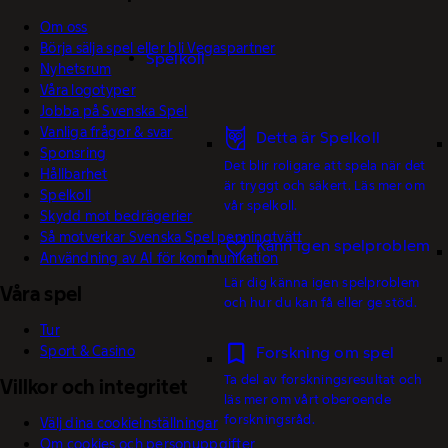
Om oss
Börja sälja spel eller bli Vegaspartner
Spelkoll
Nyhetsrum
Våra logotyper
Jobba på Svenska Spel
Vanliga frågor & svar
Detta är Spelkoll
Sponsring
Det blir roligare att spela när det
Hållbarhet
är tryggt och säkert. Läs mer om
Spelkoll
vår spelkoll.
Skydd mot bedrägerier
Så motverkar Svenska Spel penningtvätt
Känn igen spelproblem
Användning av AI för kommunikation
Lär dig känna igen spelproblem
Våra spel
och hur du kan få eller ge stöd.
Tur
Sport & Casino
Forskning om spel
Ta del av forskningsresultat och
Villkor och integritet
läs mer om vårt oberoende
forskningsråd.
Välj dina cookieinställningar
Om cookies och personuppgifter