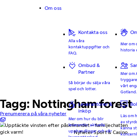
Hoppa till innehåll
Om oss
Kontakta oss
Om
Alla våra
Mer om o
kontaktuppgifter och
historia 
FAQ.
Ombud &
Sa
Partner
Mer om 
tryggar
Så börjar du sälja våra
vårt en
spel och lotter.
Gotland.
Tagg: Nottingham forest
Leverantörer &
Bo
inköp
Prenumerera på våra nyheter
Läs om hu
Mer om hur du blir
av styrd
leverantör, aktuella
känna st
upphandlingar och vår
Nyheter Sport & Casino
koncern
leverantörskod.