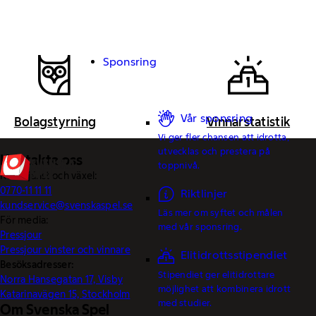
Sponsring
Vår sponsring
Bolagstyrning
Vinnarstatistik
Vi ger fler chansen att idrotta,
utvecklas och prestera på
Kontakta oss
toppnivå.
Kundtjänst och växel:
0770-11 11 11
Riktlinjer
kundservice@svenskaspel.se
Läs mer om syftet och målen
För media:
med vår sponsring.
Pressjour
Pressjour vinster och vinnare
Elitidrottsstipendiet
Besöksadresser:
Stipendiet ger elitidrottare
Norra Hansegatan 17, Visby
möjlighet att kombinera idrott
Katarinavägen 15, Stockholm
med studier.
Om Svenska Spel