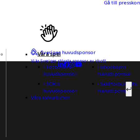
Gå till pressko
Sveriges huvudsponsor
Våra spel
Vi är Sveriges största sponsor av idrott.
Fotbollens
Ishockeyns
Sök ef
huvudsponsor
huvudsponsor
SOK:s
Skidförbundets
huvudsponsor
huvudsponsor
Sök
Våra samarbeten