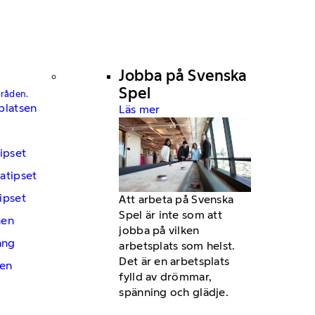
Jobba på Svenska
Spel
mråden.
platsen
Läs mer
ipset
atipset
ipset
Att arbeta på Svenska
Spel är inte som att
hen
jobba på vilken
ng
arbetsplats som helst.
Det är en arbetsplats
en
fylld av drömmar,
spänning och glädje.