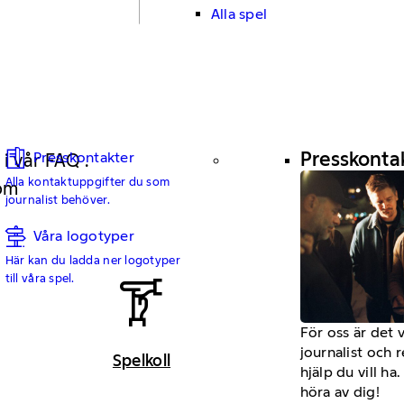
Alla spel
Presskonta
Presskontakter
 i vår FAQ .
Alla kontaktuppgifter du som
 om
journalist behöver.
Våra logotyper
Här kan du ladda ner logotyper
till våra spel.
För oss är det 
journalist och 
Spelkoll
hjälp du vill h
höra av dig!