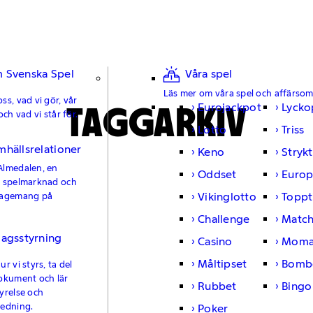
 Svenska Spel
Våra spel
Läs mer om våra spel och affärso
ss, vad vi gör, vår
TAGGARKIV
Eurojackpot
Lycko
och vad vi står för.
Lotto
Triss
mhällsrelationer
Keno
Strykt
Almedalen, en
Oddset
Europ
e spelmarknad och
Vikinglotto
Toppt
gagemang på
Challenge
Matc
lagsstyrning
Casino
Moma
Måltipset
Bomb
r vi styrs, ta del
okument och lär
Rubbet
Bingo
yrelse och
ledning.
Poker