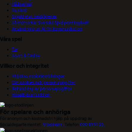
Hållbarhet
Spelkoll
Skydd mot bedrägerier
Så motverkar Svenska Spel penningtvätt
Användning av AI för kommunikation
Våra spel
Tur
Sport & Casino
Villkor och integritet
Välj dina cookieinställningar
Om cookies och personuppgifter
Behandling av personuppgifter
Visselblåsarfunktion
För spelare och anhöriga
För anonym och kostnadsfri hjälp på uppdrag av
Socialdepartementet.
Stödlinjen
. Telefon
020-81 91 00.