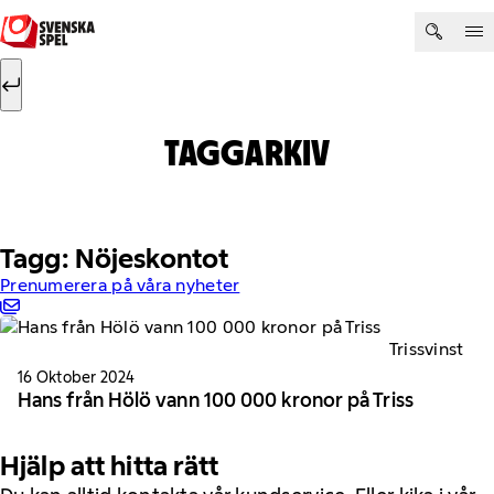
Hoppa till innehåll
Sök efter:
Sök
TAGGARKIV
Tagg: Nöjeskontot
Prenumerera på våra nyheter
Trissvinst
16 Oktober 2024
Hans från Hölö vann 100 000 kronor på Triss
Hjälp att hitta rätt