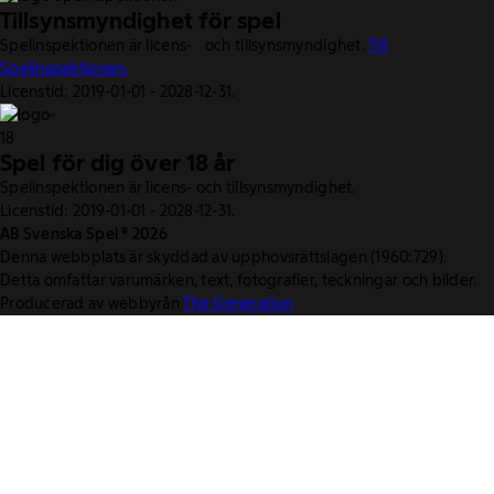
Tillsynsmyndighet för spel
Spelinspektionen är licens- och tillsynsmyndighet.
Till
Spelinspektionen.
Licenstid: 2019-01-01 - 2028-12-31.
Spel för dig över 18 år
Spelinspektionen är licens- och tillsynsmyndighet.
Licenstid: 2019-01-01 - 2028-12-31.
AB Svenska Spel © 2026
Denna webbplats är skyddad av upphovsrättslagen (1960:729).
Detta omfattar varumärken, text, fotografier, teckningar och bilder.
Producerad av webbyrån
The Generation