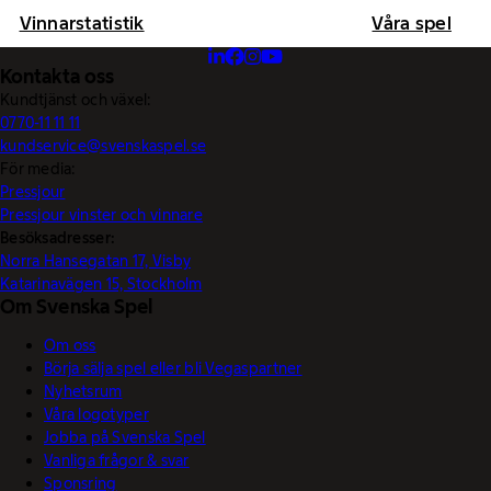
Vinnarstatistik
Våra spel
Kontakta oss
Kundtjänst och växel:
0770-11 11 11
kundservice@svenskaspel.se
För media:
Pressjour
Pressjour vinster och vinnare
Besöksadresser:
Norra Hansegatan 17, Visby
Katarinavägen 15, Stockholm
Om Svenska Spel
Om oss
Börja sälja spel eller bli Vegaspartner
Nyhetsrum
Våra logotyper
Jobba på Svenska Spel
Vanliga frågor & svar
Sponsring