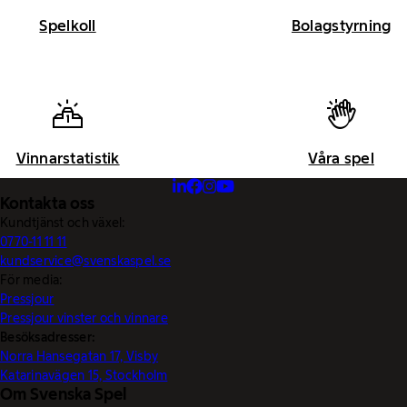
Spelkoll
Bolagstyrning
Vinnarstatistik
Våra spel
Kontakta oss
Kundtjänst och växel:
0770-11 11 11
kundservice@svenskaspel.se
För media:
Pressjour
Pressjour vinster och vinnare
Besöksadresser:
Norra Hansegatan 17, Visby
Katarinavägen 15, Stockholm
Om Svenska Spel