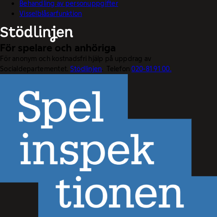
Behandling av personuppgifter
Visselblåsarfunktion
För spelare och anhöriga
För anonym och kostnadsfri hjälp på uppdrag av
Socialdepartementet.
Stödlinjen
. Telefon
020-81 91 00.