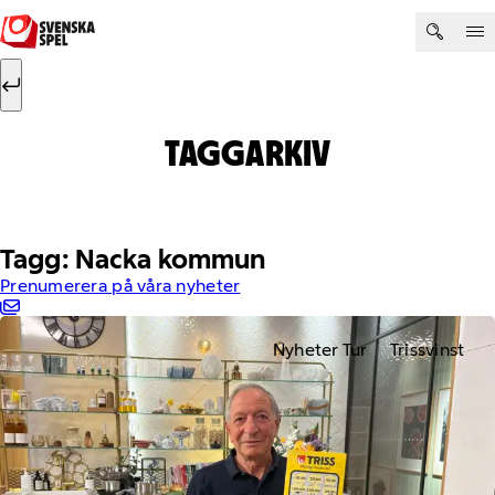
Hoppa till innehåll
Sök efter:
Sök
TAGGARKIV
Tagg: Nacka kommun
Prenumerera på våra nyheter
Nyheter Tur
Trissvinst