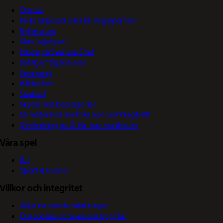
Om oss
Börja sälja spel eller bli Vegaspartner
Nyhetsrum
Våra logotyper
Jobba på Svenska Spel
Vanliga frågor & svar
Sponsring
Hållbarhet
Spelkoll
Skydd mot bedrägerier
Så motverkar Svenska Spel penningtvätt
Användning av AI för kommunikation
Våra spel
Tur
Sport & Casino
Villkor och integritet
Välj dina cookieinställningar
Om cookies och personuppgifter