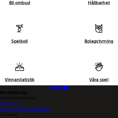
Bli ombud
Hållbarhet
Spelkoll
Bolagstyrning
Vinnarstatistik
Våra spel
Kontakta oss
Kundtjänst och växel:
0770-11 11 11
kundservice@svenskaspel.se
För media: