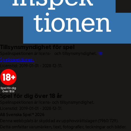
Tillsynsmyndighet för spel
Spelinspektionen är licens- och tillsynsmyndighet.
Till
Spelinspektionen.
Licenstid: 2019-01-01 - 2028-12-31.
Spel för dig över 18 år
Spelinspektionen är licens- och tillsynsmyndighet.
Licenstid: 2019-01-01 - 2028-12-31.
AB Svenska Spel © 2026
Denna webbplats är skyddad av upphovsrättslagen (1960:729).
Detta omfattar varumärken, text, fotografier, teckningar och bilder.