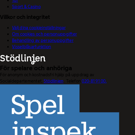
Tur
Sport & Casino
Villkor och integritet
Välj dina cookieinställningar
Om cookies och personuppgifter
Behandling av personuppgifter
Visselblåsarfunktion
För spelare och anhöriga
För anonym och kostnadsfri hjälp på uppdrag av
Socialdepartementet.
Stödlinjen
. Telefon
020-81 91 00.