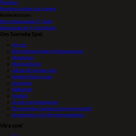
Pressjour
Pressjour vinster och vinnare
Besöksadresser:
Norra Hansegatan 17, Visby
Katarinavägen 15, Stockholm
Om Svenska Spel
Om oss
Börja sälja spel eller bli Vegaspartner
Nyhetsrum
Våra logotyper
Jobba på Svenska Spel
Vanliga frågor & svar
Sponsring
Hållbarhet
Spelkoll
Skydd mot bedrägerier
Så motverkar Svenska Spel penningtvätt
Användning av AI för kommunikation
Våra spel