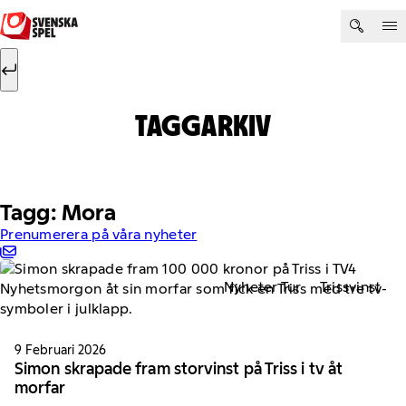
Hoppa till innehåll
Sök efter:
Sök
TAGGARKIV
Tagg: Mora
Prenumerera på våra nyheter
Nyheter Tur
Trissvinst
9 Februari 2026
Simon skrapade fram storvinst på Triss i tv åt
morfar