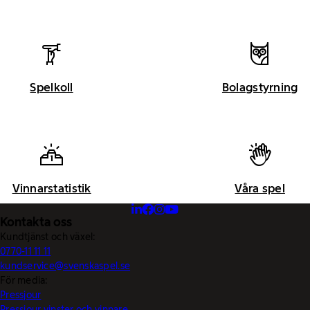
Spelkoll
Bolagstyrning
Vinnarstatistik
Våra spel
Kontakta oss
Kundtjänst och växel:
0770-11 11 11
kundservice@svenskaspel.se
För media:
Pressjour
Pressjour vinster och vinnare