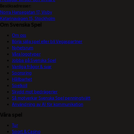
Besöksadresser:
Norra Hansegatan 17, Visby
Katarinavägen 15, Stockholm
Om Svenska Spel
Om oss
Börja sälja spel eller bli Vegaspartner
Nyhetsrum
Våra logotyper
Jobba på Svenska Spel
Vanliga frågor & svar
Sponsring
Hållbarhet
Spelkoll
Skydd mot bedrägerier
Så motverkar Svenska Spel penningtvätt
Användning av AI för kommunikation
Våra spel
Tur
Sport & Casino