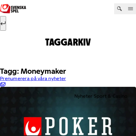
Hoppa till innehåll
Sök efter:
Sök
TAGGARKIV
Tagg: Moneymaker
Prenumerera på våra nyheter
Nyheter Sport & Casino