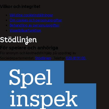
Villkor och integritet
Välj dina cookieinställningar
Om cookies och personuppgifter
Behandling av personuppgifter
Visselblåsarfunktion
För spelare och anhöriga
För anonym och kostnadsfri hjälp på uppdrag av
Socialdepartementet.
Stödlinjen
. Telefon
020-81 91 00.