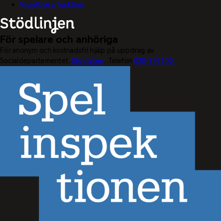
Visselblåsarfunktion
För spelare och anhöriga
För anonym och kostnadsfri hjälp på uppdrag av
Socialdepartementet.
Stödlinjen
. Telefon
020-81 91 00.