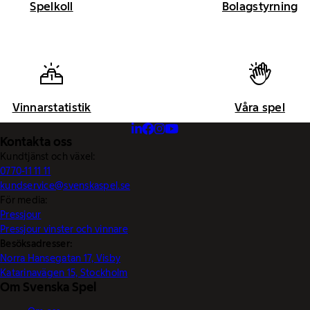
Spelkoll
Bolagstyrning
Vinnarstatistik
Våra spel
Kontakta oss
Kundtjänst och växel:
0770-11 11 11
kundservice@svenskaspel.se
För media:
Pressjour
Pressjour vinster och vinnare
Besöksadresser:
Norra Hansegatan 17, Visby
Katarinavägen 15, Stockholm
Om Svenska Spel