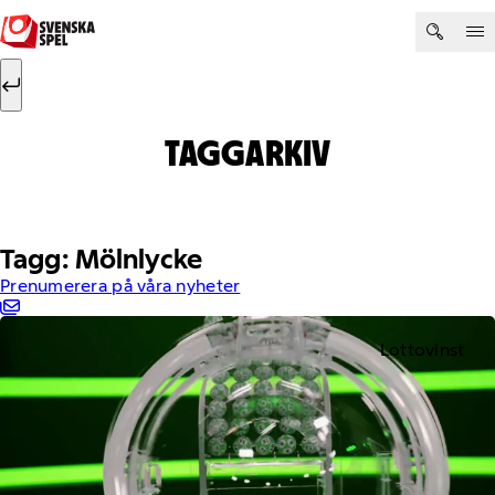
Hoppa till innehåll
Sök efter:
Sök
TAGGARKIV
Tagg: Mölnlycke
Prenumerera på våra nyheter
Lottovinst