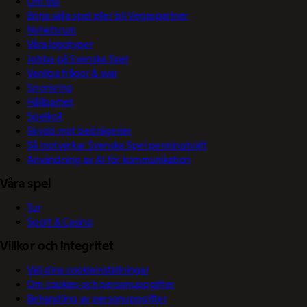
Om oss
Börja sälja spel eller bli Vegaspartner
Nyhetsrum
Våra logotyper
Jobba på Svenska Spel
Vanliga frågor & svar
Sponsring
Hållbarhet
Spelkoll
Skydd mot bedrägerier
Så motverkar Svenska Spel penningtvätt
Användning av AI för kommunikation
Våra spel
Tur
Sport & Casino
Villkor och integritet
Välj dina cookieinställningar
Om cookies och personuppgifter
Behandling av personuppgifter