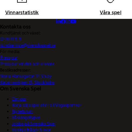
Vinnarstatistik
Våra spel
Kontakta oss
Kundtjänst och växel:
0770-11 11 11
kundservice@svenskaspel.se
För media:
Pressjour
Pressjour vinster och vinnare
Besöksadresser:
Norra Hansegatan 17, Visby
Katarinavägen 15, Stockholm
Om Svenska Spel
Om oss
Börja sälja spel eller bli Vegaspartner
Nyhetsrum
Våra logotyper
Jobba på Svenska Spel
Vanliga frågor & svar