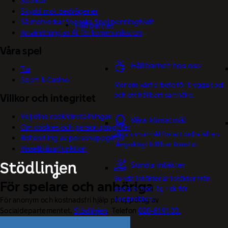
Spelkoll
Skydd mot bedrägerier
Så motverkar Svenska Spel penningtvätt
Hållbarhet
Användning av AI för kommunikation
Våra spel
Hållbarhet hos oss
Tur
Sport & Casino
Mer om vårt arbete för trygga spel
och ett hållbart samhälle.
Villkor och integritet
Välj dina cookieinställningar
Våra klimatmål
Om cookies och personuppgifter
Våra klimatmål för att bidra till en
Behandling av personuppgifter
långsiktigt hållbar framtid.
Visselblåsarfunktion
Sunda intäkter
Sunda intäkter är intäkter från
För spelare och anhöriga
spelare med låg risk för
spelproblem.
För anonym och kostnadsfri hjälp på uppdrag av
Socialdepartementet.
Stödlinjen
. Telefon
020-81 91 00.