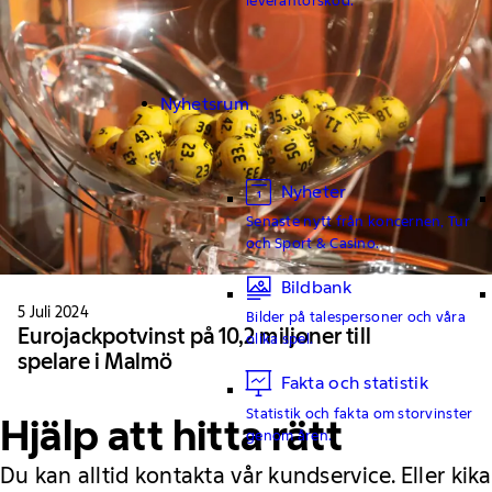
Nyhetsrum
Nyheter
Senaste nytt från koncernen, Tur
och Sport & Casino.
Bildbank
5 Juli 2024
Bilder på talespersoner och våra
Eurojackpotvinst på 10,2 miljoner till
olika spel.
spelare i Malmö
Fakta och statistik
Statistik och fakta om storvinster
Hjälp att hitta rätt
genom åren.
Du kan alltid kontakta vår kundservice. Eller kika