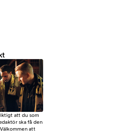
kt
viktigt att du som
redaktör ska få den
a. Välkommen att