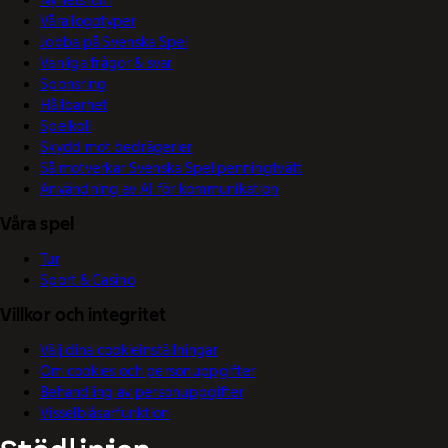
Nyhetsrum
Våra logotyper
Jobba på Svenska Spel
Vanliga frågor & svar
Sponsring
Hållbarhet
Spelkoll
Skydd mot bedrägerier
Så motverkar Svenska Spel penningtvätt
Användning av AI för kommunikation
Våra spel
Tur
Sport & Casino
Villkor och integritet
Välj dina cookieinställningar
Om cookies och personuppgifter
Behandling av personuppgifter
Visselblåsarfunktion