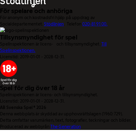
För spelare och anhöriga
För anonym och kostnadsfri hjälp på uppdrag av
Socialdepartementet.
Stödlinjen
. Telefon
020-81 91 00.
Tillsynsmyndighet för spel
Spelinspektionen är licens- och tillsynsmyndighet.
Till
Spelinspektionen.
Licenstid: 2019-01-01 - 2028-12-31.
Spel för dig över 18 år
Spelinspektionen är licens- och tillsynsmyndighet.
Licenstid: 2019-01-01 - 2028-12-31.
AB Svenska Spel © 2026
Denna webbplats är skyddad av upphovsrättslagen (1960:729).
Detta omfattar varumärken, text, fotografier, teckningar och bilder.
Producerad av webbyrån
The Generation