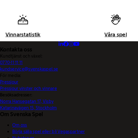
Vinnarstatistik
Våra spel
Kontakta oss
Kundtjänst och växel:
0770-11 11 11
kundservice@svenskaspel.se
För media:
Pressjour
Pressjour vinster och vinnare
Besöksadresser:
Norra Hansegatan 17, Visby
Katarinavägen 15, Stockholm
Om Svenska Spel
Om oss
Börja sälja spel eller bli Vegaspartner