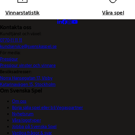
Vinnarstatistik
Våra spel
Kontakta oss
Kundtjänst och växel:
0770-11 11 11
kundservice@svenskaspel.se
För media:
Pressjour
Pressjour vinster och vinnare
Besöksadresser:
Norra Hansegatan 17, Visby
Katarinavägen 15, Stockholm
Om Svenska Spel
Om oss
Börja sälja spel eller bli Vegaspartner
Nyhetsrum
Våra logotyper
Jobba på Svenska Spel
Vanliga frågor & svar