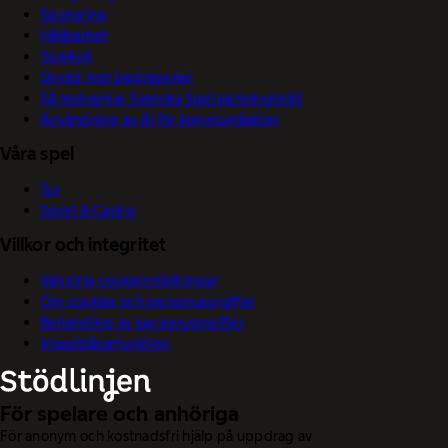
Sponsring
Hållbarhet
Spelkoll
Skydd mot bedrägerier
Så motverkar Svenska Spel penningtvätt
Användning av AI för kommunikation
Våra spel
Tur
Sport & Casino
Villkor och integritet
Välj dina cookieinställningar
Om cookies och personuppgifter
Behandling av personuppgifter
Visselblåsarfunktion
För spelare och anhöriga
För anonym och kostnadsfri hjälp på uppdrag av