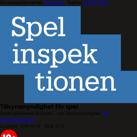
Socialdepartementet.
Stödlinjen
. Telefon
020-81 91 00.
Tillsynsmyndighet för spel
Spelinspektionen är licens- och tillsynsmyndighet.
Till
Spelinspektionen.
Licenstid: 2019-01-01 - 2028-12-31.