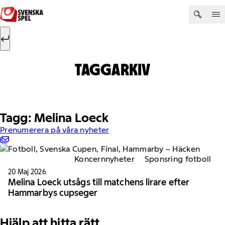
Hoppa till innehåll
Sök efter:
Sök
TAGGARKIV
Tagg: Melina Loeck
Prenumerera på våra nyheter
Koncernnyheter
Sponsring fotboll
20 Maj 2026
Melina Loeck utsågs till matchens lirare efter
Hammarbys cupseger
Hjälp att hitta rätt