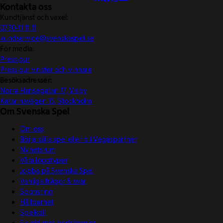
Kontakta oss
Kundtjänst och växel:
0770-11 11 11
kundservice@svenskaspel.se
För media:
Pressjour
Pressjour vinster och vinnare
Besöksadresser:
Norra Hansegatan 17, Visby
Katarinavägen 15, Stockholm
Om Svenska Spel
Om oss
Börja sälja spel eller bli Vegaspartner
Nyhetsrum
Våra logotyper
Jobba på Svenska Spel
Vanliga frågor & svar
Sponsring
Hållbarhet
Spelkoll