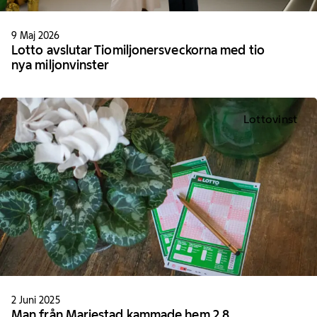
9 Maj 2026
Lotto avslutar Tiomiljonersveckorna med tio
nya miljonvinster
Lottovinst
2 Juni 2025
Man från Mariestad kammade hem 2,8