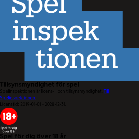
Tillsynsmyndighet för spel
Spelinspektionen är licens- och tillsynsmyndighet.
Till
Spelinspektionen.
Licenstid: 2019-01-01 - 2028-12-31.
Spel för dig över 18 år