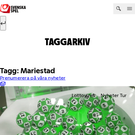
Hoppa till innehåll
Sök efter:
Sök
TAGGARKIV
Tagg: Mariestad
Prenumerera på våra nyheter
Lottovinst
Nyheter Tur