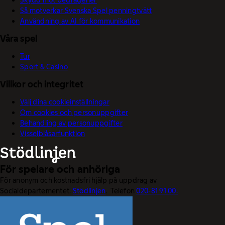
Skydd mot bedrägerier
Så motverkar Svenska Spel penningtvätt
Användning av AI för kommunikation
Våra spel
Tur
Sport & Casino
Villkor och integritet
Välj dina cookieinställningar
Om cookies och personuppgifter
Behandling av personuppgifter
Visselblåsarfunktion
För spelare och anhöriga
För anonym och kostnadsfri hjälp på uppdrag av
Socialdepartementet.
Stödlinjen
. Telefon
020-81 91 00.