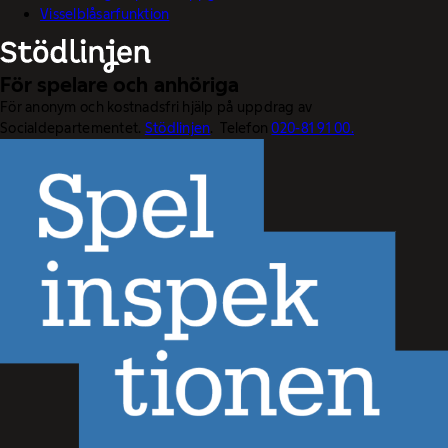
Visselblåsarfunktion
För spelare och anhöriga
För anonym och kostnadsfri hjälp på uppdrag av
Socialdepartementet.
Stödlinjen
. Telefon
020-81 91 00.