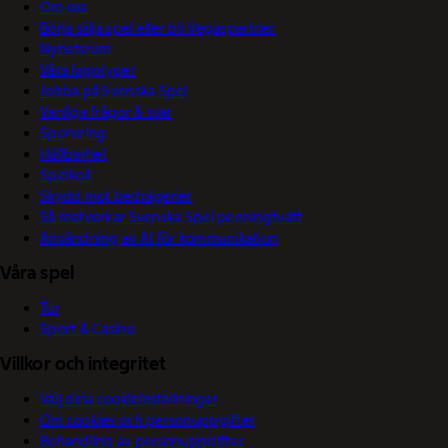
Om oss
Börja sälja spel eller bli Vegaspartner
Nyhetsrum
Våra logotyper
Jobba på Svenska Spel
Vanliga frågor & svar
Sponsring
Hållbarhet
Spelkoll
Skydd mot bedrägerier
Så motverkar Svenska Spel penningtvätt
Användning av AI för kommunikation
Våra spel
Tur
Sport & Casino
Villkor och integritet
Välj dina cookieinställningar
Om cookies och personuppgifter
Behandling av personuppgifter