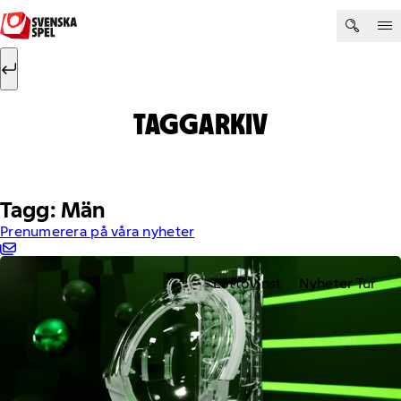
Hoppa till innehåll
Sök efter:
Sök
TAGGARKIV
Tagg: Män
Prenumerera på våra nyheter
Lottovinst
Nyheter Tur