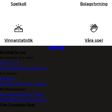
Spelkoll
Bolagstyrning
Vinnarstatistik
Våra spel
Kontakta oss
Kundtjänst och växel:
0770-11 11 11
kundservice@svenskaspel.se
För media:
Pressjour
Pressjour vinster och vinnare
Besöksadresser:
Norra Hansegatan 17, Visby
Katarinavägen 15, Stockholm
Om Svenska Spel