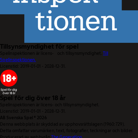
Tillsynsmyndighet för spel
Spelinspektionen är licens- och tillsynsmyndighet.
Till
Spelinspektionen.
Licenstid: 2019-01-01 - 2028-12-31.
Spel för dig över 18 år
Spelinspektionen är licens- och tillsynsmyndighet.
Licenstid: 2019-01-01 - 2028-12-31.
AB Svenska Spel © 2026
Denna webbplats är skyddad av upphovsrättslagen (1960:729).
Detta omfattar varumärken, text, fotografier, teckningar och bilder.
Producerad av webbyrån
The Generation