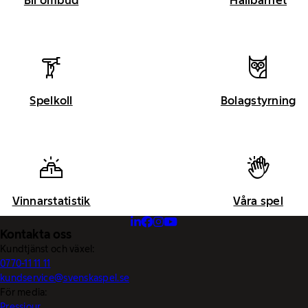
Bli ombud
Hållbarhet
Spelkoll
Bolagstyrning
Vinnarstatistik
Våra spel
Kontakta oss
Kundtjänst och växel:
0770-11 11 11
kundservice@svenskaspel.se
För media:
Pressjour