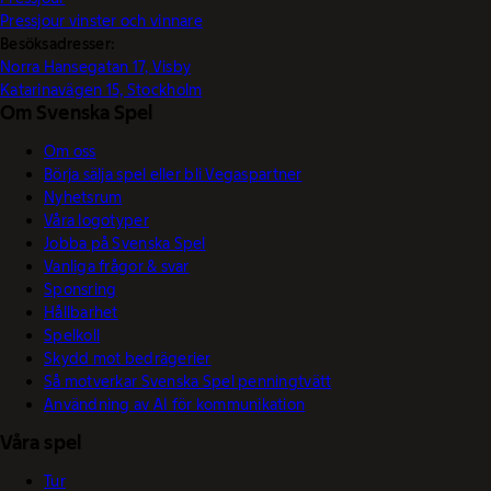
Pressjour vinster och vinnare
Besöksadresser:
Norra Hansegatan 17, Visby
Katarinavägen 15, Stockholm
Om Svenska Spel
Om oss
Börja sälja spel eller bli Vegaspartner
Nyhetsrum
Våra logotyper
Jobba på Svenska Spel
Vanliga frågor & svar
Sponsring
Hållbarhet
Spelkoll
Skydd mot bedrägerier
Så motverkar Svenska Spel penningtvätt
Användning av AI för kommunikation
Våra spel
Tur