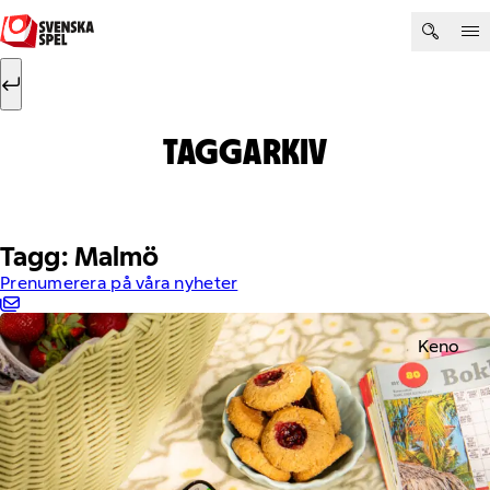
Hoppa till innehåll
Sök efter:
Sök
TAGGARKIV
Tagg: Malmö
Prenumerera på våra nyheter
Keno