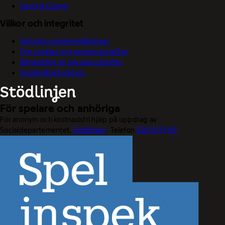
Sport & Casino
Villkor och integritet
Välj dina cookieinställningar
Om cookies och personuppgifter
Behandling av personuppgifter
Visselblåsarfunktion
För spelare och anhöriga
För anonym och kostnadsfri hjälp på uppdrag av
Socialdepartementet.
Stödlinjen
. Telefon
020-81 91 00.