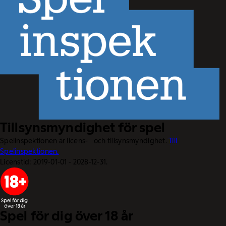
Tillsynsmyndighet för spel
Spelinspektionen är licens- och tillsynsmyndighet.
Till
Spelinspektionen.
Licenstid: 2019-01-01 - 2028-12-31.
Spel för dig över 18 år