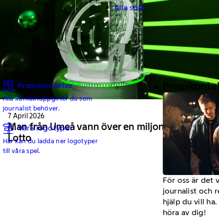
Alla spel
Presskonta
Presskontakter
Alla kontaktuppgifter du som
journalist behöver.
7 April 2026
Man från Umeå vann över en miljon på
Våra logotyper
Lotto
Här kan du ladda ner logotyper
till våra spel.
För oss är det 
journalist och 
hjälp du vill h
höra av dig!