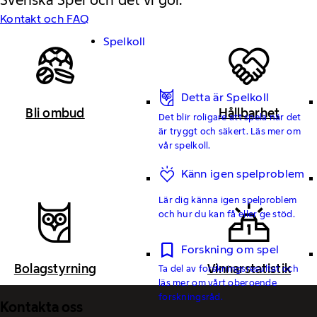
Kontakt och FAQ
Spelkoll
Detta är Spelkoll
Bli ombud
Hållbarhet
Det blir roligare att spela när det
är tryggt och säkert. Läs mer om
vår spelkoll.
Känn igen spelproblem
Lär dig känna igen spelproblem
och hur du kan få eller ge stöd.
Forskning om spel
Bolagstyrning
Vinnarstatistik
Ta del av forskningsresultat och
läs mer om vårt oberoende
forskningsråd.
Kontakta oss