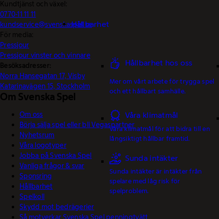
Kundtjänst och växel:
0770-11 11 11
Hållbarhet
kundservice@svenskaspel.se
För media:
Pressjour
Pressjour vinster och vinnare
Hållbarhet hos oss
Besöksadresser:
Norra Hansegatan 17, Visby
Mer om vårt arbete för trygga spel
Katarinavägen 15, Stockholm
och ett hållbart samhälle.
Om Svenska Spel
Om oss
Våra klimatmål
Börja sälja spel eller bli Vegaspartner
Våra klimatmål för att bidra till en
Nyhetsrum
långsiktigt hållbar framtid.
Våra logotyper
Jobba på Svenska Spel
Sunda intäkter
Vanliga frågor & svar
Sunda intäkter är intäkter från
Sponsring
spelare med låg risk för
Hållbarhet
spelproblem.
Spelkoll
Skydd mot bedrägerier
Så motverkar Svenska Spel penningtvätt