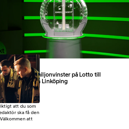
kt
11 Februari 2026
Årets första miljonvinster på Lotto till
Sundsvall och Linköping
viktigt att du som
redaktör ska få den
a. Välkommen att