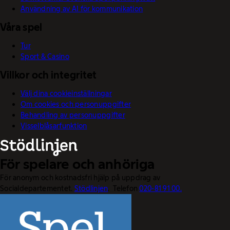
Användning av AI för kommunikation
Våra spel
Tur
Sport & Casino
Villkor och integritet
Välj dina cookieinställningar
Om cookies och personuppgifter
Behandling av personuppgifter
Visselblåsarfunktion
För spelare och anhöriga
För anonym och kostnadsfri hjälp på uppdrag av
Socialdepartementet.
Stödlinjen
. Telefon
020-81 91 00.