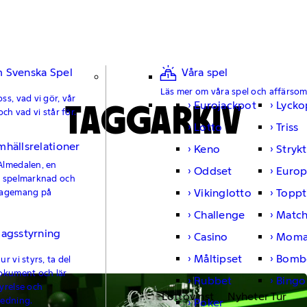
 Svenska Spel
Våra spel
Läs mer om våra spel och affärso
ss, vad vi gör, vår
TAGGARKIV
Eurojackpot
Lycko
och vad vi står för.
Lotto
Triss
mhällsrelationer
Keno
Strykt
Almedalen, en
Oddset
Europ
e spelmarknad och
Vikinglotto
Toppt
gagemang på
Challenge
Matc
lagsstyrning
Casino
Moma
Måltipset
Bomb
r vi styrs, ta del
okument och lär
Rubbet
Bingo
yrelse och
Lottovinst
Nyheter Tur
ledning.
Poker