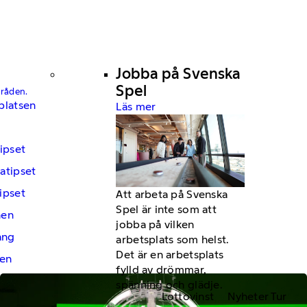
Jobba på Svenska
Spel
mråden.
platsen
Läs mer
ipset
atipset
ipset
Att arbeta på Svenska
Spel är inte som att
hen
jobba på vilken
ng
arbetsplats som helst.
Det är en arbetsplats
en
fylld av drömmar,
spänning och glädje.
Lottovinst
Nyheter Tur