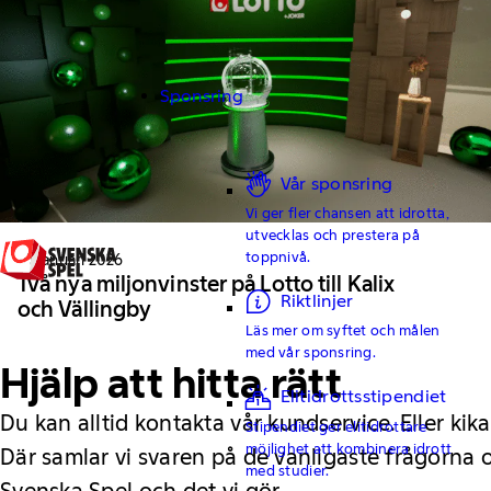
Sponsring
Vår sponsring
Vi ger fler chansen att idrotta,
utvecklas och prestera på
toppnivå.
10 Januari 2026
Två nya miljonvinster på Lotto till Kalix
Riktlinjer
och Vällingby
Läs mer om syftet och målen
med vår sponsring.
Hjälp att hitta rätt
Elitidrottsstipendiet
Du kan alltid kontakta vår kundservice. Eller kika
Stipendiet ger elitidrottare
möjlighet att kombinera idrott
Där samlar vi svaren på de vanligaste frågorna
med studier.
Svenska Spel och det vi gör.