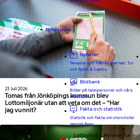
Nyhetsrum
Nyheter
Senaste nytt från koncernen, Tur
och Sport & Casino.
Bildbank
23 Juli 2026
Bilder på talespersoner och våra
Tomas från Jönköpings kommun blev
olika spel.
Lottomiljonär utan att veta om det – ”Har
Fakta och statistik
jag vunnit?
Statistik och fakta om storvinster
genom åren.
Lottovinst
Nyheter Tur