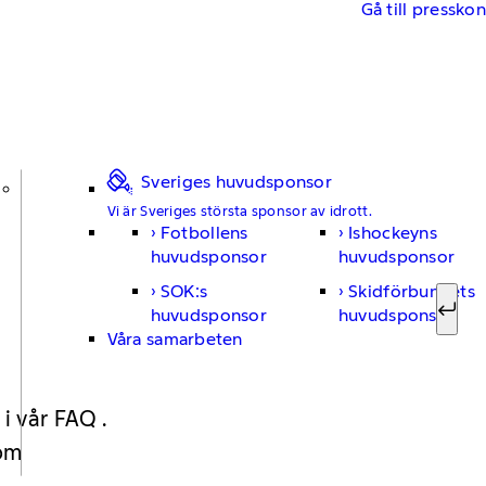
Gå till pressko
Sveriges huvudsponsor
Vi är Sveriges största sponsor av idrott.
Fotbollens
Ishockeyns
Sök ef
huvudsponsor
huvudsponsor
SOK:s
Skidförbundets
huvudsponsor
huvudsponsor
Sök
Våra samarbeten
 i vår FAQ .
 om