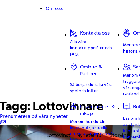
Hoppa till innehåll
Om oss
Kontakta oss
Om
Alla våra
Mer om o
kontaktuppgifter och
historia 
FAQ.
Ombud &
Sa
Partner
Mer om 
tryggar
Så börjar du sälja våra
vårt en
spel och lotter.
Gotland.
Tagg: Lottovinnare
Leverantörer &
Bo
inköp
Prenumerera på våra nyheter
Läs om hu
Mer om hur du blir
av styrd
leverantör, aktuella
känna st
upphandlingar och vår
Lottovinst
Nyheter Tur
Storvinst
koncern
leverantörskod.