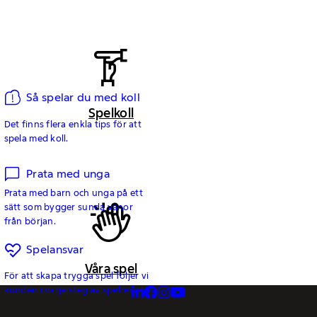
Så spelar du med koll
Spelkoll
Det finns flera enkla tips för att
spela med koll.
Prata med unga
Prata med barn och unga på ett
sätt som bygger sunda vanor
från början.
Spelansvar
Våra spel
För att skapa trygga spel följer vi
kunden i varje steg av spelresan.