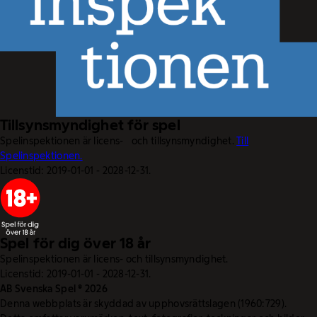
Tillsynsmyndighet för spel
Spelinspektionen är licens- och tillsynsmyndighet.
Till
Spelinspektionen.
Licenstid: 2019-01-01 - 2028-12-31.
Spel för dig över 18 år
Spelinspektionen är licens- och tillsynsmyndighet.
Licenstid: 2019-01-01 - 2028-12-31.
AB Svenska Spel © 2026
Denna webbplats är skyddad av upphovsrättslagen (1960:729).