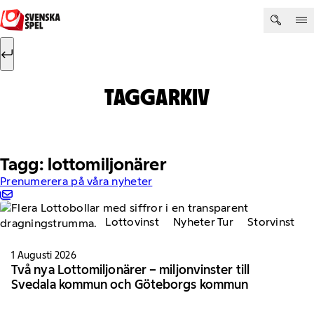
Hoppa till innehåll
Sök efter:
Sök
TAGGARKIV
Tagg: lottomiljonärer
Prenumerera på våra nyheter
Lottovinst
Nyheter Tur
Storvinst
1 Augusti 2026
Två nya Lottomiljonärer – miljonvinster till
Svedala kommun och Göteborgs kommun