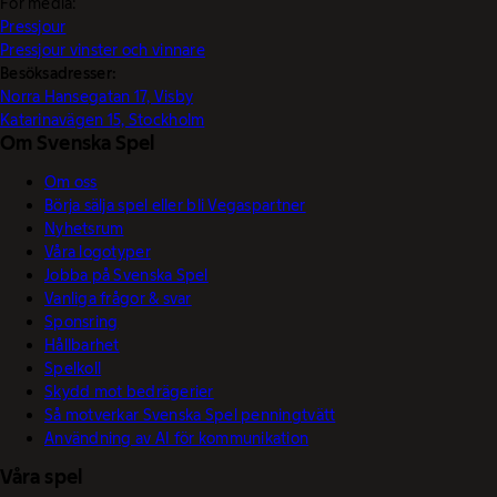
För media:
Pressjour
Pressjour vinster och vinnare
Besöksadresser:
Norra Hansegatan 17, Visby
Katarinavägen 15, Stockholm
Om Svenska Spel
Om oss
Börja sälja spel eller bli Vegaspartner
Nyhetsrum
Våra logotyper
Jobba på Svenska Spel
Vanliga frågor & svar
Sponsring
Hållbarhet
Spelkoll
Skydd mot bedrägerier
Så motverkar Svenska Spel penningtvätt
Användning av AI för kommunikation
Våra spel