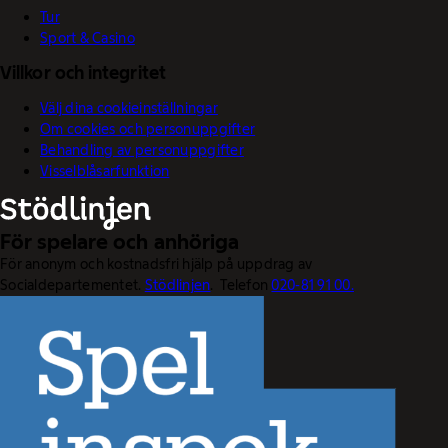
Tur
Sport & Casino
Villkor och integritet
Välj dina cookieinställningar
Om cookies och personuppgifter
Behandling av personuppgifter
Visselblåsarfunktion
För spelare och anhöriga
För anonym och kostnadsfri hjälp på uppdrag av
Socialdepartementet.
Stödlinjen
. Telefon
020-81 91 00.