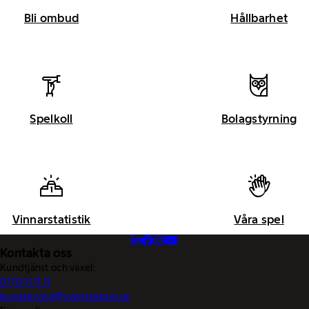
Bli ombud
Hållbarhet
Spelkoll
Bolagstyrning
Vinnarstatistik
Våra spel
Kontakta oss
Kundtjänst och växel:
0770-11 11 11
kundservice@svenskaspel.se